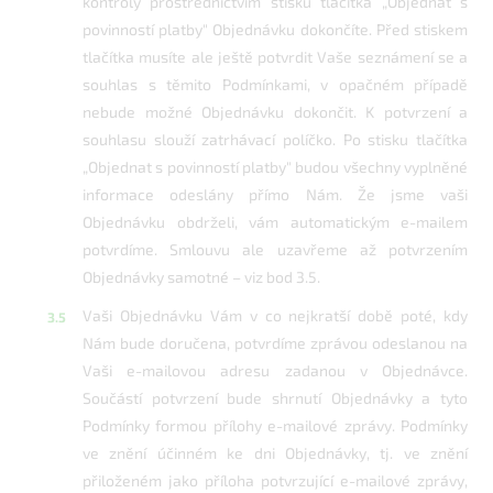
kontroly prostřednictvím stisku tlačítka „Objednat s
povinností platby" Objednávku dokončíte. Před stiskem
tlačítka musíte ale ještě potvrdit Vaše seznámení se a
souhlas s těmito Podmínkami, v opačném případě
nebude možné Objednávku dokončit. K potvrzení a
souhlasu slouží zatrhávací políčko. Po stisku tlačítka
„Objednat s povinností platby" budou všechny vyplněné
informace odeslány přímo Nám. Že jsme vaši
Objednávku obdrželi, vám automatickým e-mailem
potvrdíme. Smlouvu ale uzavřeme až potvrzením
Objednávky samotné – viz bod 3.5.
Vaši Objednávku Vám v co nejkratší době poté, kdy
Nám bude doručena, potvrdíme zprávou odeslanou na
Vaši e-mailovou adresu zadanou v Objednávce.
Součástí potvrzení bude shrnutí Objednávky a tyto
Podmínky formou přílohy e-mailové zprávy. Podmínky
ve znění účinném ke dni Objednávky, tj. ve znění
přiloženém jako příloha potvrzující e-mailové zprávy,