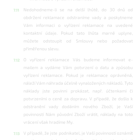
Nedohodneme-li se na delší lhůtě, do 30 dnů od
obdržení reklamace odstraníme vady a poskytneme
Vám informaci o vyřízení reklamace na uvedené
kontaktní údaje. Pokud tato lhůta marně uplyne,
můžete odstoupit od Smlouvy nebo požadovat
přiměřenou slevu.
O vyřízení reklamace Vás budeme informovat e-
mailem a vydáme Vám potvrzení o datu a způsobu
vyřízení reklamace. Pokud je reklamace oprávněná,
náleží Vám náhrada účelně vynaložených nákladů. Tyto
náklady jste povinni prokázat, např. účtenkami či
potvrzeními o ceně za dopravu. V případě, že došlo k
odstranění vady dodáním nového Zboží, je Vaší
povinností Nám původní Zboží vrátit, náklady na toto
vrácení však hradíme My.
V případě, že jste podnikatel, je Vaší povinností oznámit