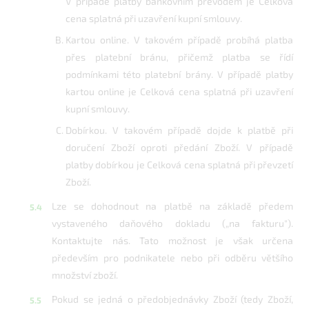
V případě platby bankovním převodem je Celková
cena splatná při uzavření kupní smlouvy.
Kartou online. V takovém případě probíhá platba
přes platební bránu, přičemž platba se řídí
podmínkami této platební brány. V případě platby
kartou online je Celková cena splatná při uzavření
kupní smlouvy.
Dobírkou. V takovém případě dojde k platbě při
doručení Zboží oproti předání Zboží. V případě
platby dobírkou je Celková cena splatná při převzetí
Zboží.
Lze se dohodnout na platbě na základě předem
vystaveného daňového dokladu („na fakturu").
Kontaktujte nás. Tato možnost je však určena
především pro podnikatele nebo při odběru většího
množství zboží.
Pokud se jedná o předobjednávky Zboží (tedy Zboží,