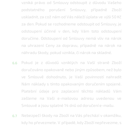
vzniká právo od Smlouvy odstoupit z důvodu Vašeho
podstatného porušení Smlouvy, případně Zboží
uskladnit, za což nám od Vás náleží úplata ve výši 50 Kč
za den. Pokud se rozhodneme odstoupit od Smlouvy, je
odstoupení účinné v den, kdy Vám toto odstoupení
doručíme. Odstoupení od Smlouvy nemá vliv na nárok
na uhrazení Ceny za dopravu, případně na nárok na
náhradu škody, pokud vznikla, či nárok na skladné.
Pokud je z důvodů vzniklých na Vaší straně Zboží
doručováno opakovaně nebo jiným způsobem, než bylo
ve Smlouvě dohodnuto, je Vaší povinností nahradit
Nám náklady s tímto opakovaným doručením spojené.
Platební údaje pro zaplacení těchto nákladů Vám
zašleme na Vaši e-mailovou adresu uvedenou ve
Smlouvě a jsou splatné 14 dnů od doručení e-mailu.
Nebezpečí škody na Zboží na Vás přechází v okamžiku,
kdy ho převezmete. V případě, kdy Zboží nepřevezme, s