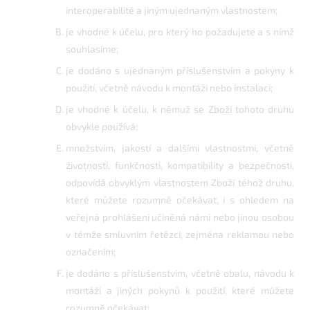
interoperabilitě a jiným ujednaným vlastnostem;
je vhodné k účelu, pro který ho požadujete a s nímž
souhlasíme;
je dodáno s ujednaným příslušenstvím a pokyny k
použití, včetně návodu k montáži nebo instalaci;
je vhodné k účelu, k němuž se Zboží tohoto druhu
obvykle používá;
množstvím, jakostí a dalšími vlastnostmi, včetně
životnosti, funkčnosti, kompatibility a bezpečnosti,
odpovídá obvyklým vlastnostem Zboží téhož druhu,
které můžete rozumně očekávat, i s ohledem na
veřejná prohlášení učiněná námi nebo jinou osobou
v témže smluvním řetězci, zejména reklamou nebo
označením;
je dodáno s příslušenstvím, včetně obalu, návodu k
montáži a jiných pokynů k použití, které můžete
rozumně očekávat;