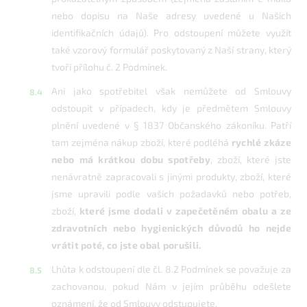
nebo dopisu na Naše adresy uvedené u Našich
identifikačních údajů). Pro odstoupení můžete využít
také vzorový formulář poskytovaný z Naší strany, který
tvoří přílohu č. 2 Podmínek.
Ani jako spotřebitel však nemůžete od Smlouvy
odstoupit v případech, kdy je předmětem Smlouvy
plnění uvedené v § 1837 Občanského zákoníku. Patří
tam zejména nákup zboží, které podléhá
rychlé zkáze
nebo má krátkou dobu spotřeby
, zboží, které jste
nenávratně zapracovali s jinými produkty, zboží, které
jsme upravili podle vašich požadavků nebo potřeb,
zboží,
které jsme dodali v zapečetěném obalu a ze
zdravotních nebo hygienických důvodů ho nejde
vrátit poté, co jste obal porušili.
Lhůta k odstoupení dle čl. 8.2 Podmínek se považuje za
zachovanou, pokud Nám v jejím průběhu odešlete
oznámení, že od Smlouvy odstupujete.