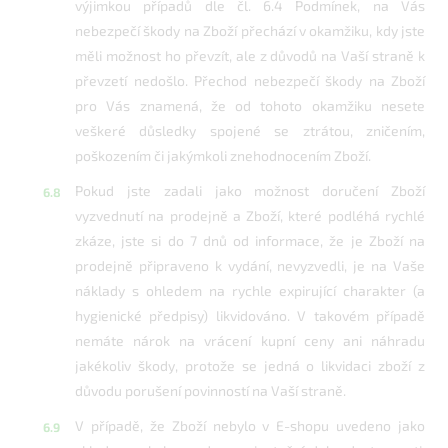
výjimkou případů dle čl. 6.4 Podmínek, na Vás
nebezpečí škody na Zboží přechází v okamžiku, kdy jste
měli možnost ho převzít, ale z důvodů na Vaší straně k
převzetí nedošlo. Přechod nebezpečí škody na Zboží
pro Vás znamená, že od tohoto okamžiku nesete
veškeré důsledky spojené se ztrátou, zničením,
poškozením či jakýmkoli znehodnocením Zboží.
Pokud jste zadali jako možnost doručení Zboží
vyzvednutí na prodejně a Zboží, které podléhá rychlé
zkáze, jste si do 7 dnů od informace, že je Zboží na
prodejně připraveno k vydání, nevyzvedli, je na Vaše
náklady s ohledem na rychle expirující charakter (a
hygienické předpisy) likvidováno. V takovém případě
nemáte nárok na vrácení kupní ceny ani náhradu
jakékoliv škody, protože se jedná o likvidaci zboží z
důvodu porušení povinností na Vaší straně.
V případě, že Zboží nebylo v E-shopu uvedeno jako