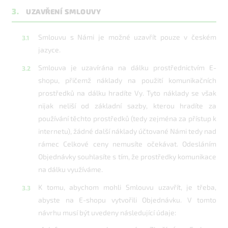
3.
UZAVŘENÍ SMLOUVY
Smlouvu s Námi je možné uzavřít pouze v českém
jazyce.
Smlouva je uzavírána na dálku prostřednictvím E-
shopu, přičemž náklady na použití komunikačních
prostředků na dálku hradíte Vy. Tyto náklady se však
nijak neliší od základní sazby, kterou hradíte za
používání těchto prostředků (tedy zejména za přístup k
internetu), žádné další náklady účtované Námi tedy nad
rámec Celkové ceny nemusíte očekávat. Odesláním
Objednávky souhlasíte s tím, že prostředky komunikace
na dálku využíváme.
K tomu, abychom mohli Smlouvu uzavřít, je třeba,
abyste na E-shopu vytvořili Objednávku. V tomto
návrhu musí být uvedeny následující údaje: