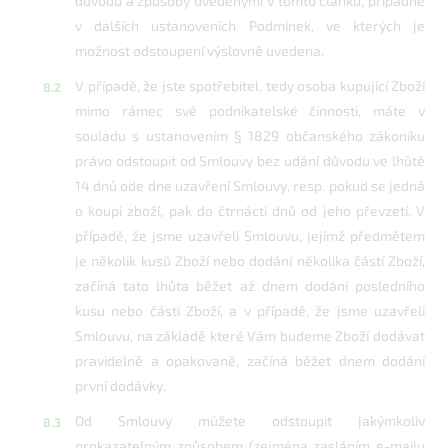
důvodů a způsoby uvedenými v tomto článku, případně
v dalších ustanoveních Podmínek, ve kterých je
možnost odstoupení výslovně uvedena.
V případě, že jste spotřebitel, tedy osoba kupující Zboží
mimo rámec své podnikatelské činnosti, máte v
souladu s ustanovením § 1829 občanského zákoníku
právo odstoupit od Smlouvy bez udání důvodu ve lhůtě
14 dnů ode dne uzavření Smlouvy, resp. pokud se jedná
o koupi zboží, pak do čtrnácti dnů od jeho převzetí. V
případě, že jsme uzavřeli Smlouvu, jejímž předmětem
je několik kusů Zboží nebo dodání několika částí Zboží,
začíná tato lhůta běžet až dnem dodání posledního
kusu nebo části Zboží, a v případě, že jsme uzavřeli
Smlouvu, na základě které Vám budeme Zboží dodávat
pravidelně a opakovaně, začíná běžet dnem dodání
první dodávky.
Od Smlouvy můžete odstoupit jakýmkoliv
prokazatelným způsobem (zejména zasláním e-mailu