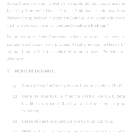
dálku, které umožňují, abychom se spolu dohodli bez současné
fyzické přítomnosti Nás a Vás, a Smlouva je tak uzavřena
distančním způsobem v prostředí E-shopu, a to prostřednictvím
rozhraní webové stránky („
webové rozhraní E-shopu
").
Pokud některá část Podmínek odporuje tomu, co jsme si
společně schválili v rámci procesu Vašeho nákupu na Našem E-
shopu, bude mít tato konkrétní dohoda před Podmínkami
přednost.
1.
NĚKTERÉ DEFINICE
Cena
je finanční částka, kterou budete hradit za Zboží;
Cena za dopravu
je finanční částka, kterou budete
hradit za doručení Zboží, a to včetně ceny za jeho
zabalení;
Celková cena
je součet Ceny a Ceny za dopravu;
DPH
je daň z přidané hodnoty dle platných právních