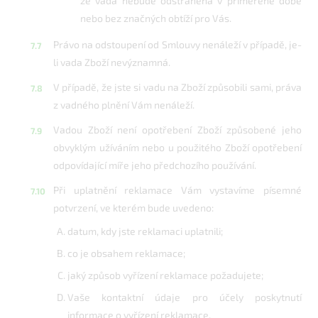
že vada nebude odstraněna v přiměřené době
nebo bez značných obtíží pro Vás.
Právo na odstoupení od Smlouvy nenáleží v případě, je-
li vada Zboží nevýznamná.
V případě, že jste si vadu na Zboží způsobili sami, práva
z vadného plnění Vám nenáleží.
Vadou Zboží není opotřebení Zboží způsobené jeho
obvyklým užíváním nebo u použitého Zboží opotřebení
odpovídající míře jeho předchozího používání.
Při uplatnění reklamace Vám vystavíme písemné
potvrzení, ve kterém bude uvedeno:
datum, kdy jste reklamaci uplatnili;
co je obsahem reklamace;
jaký způsob vyřízení reklamace požadujete;
Vaše kontaktní údaje pro účely poskytnutí
informace o vyřízení reklamace.