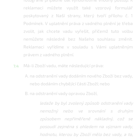
reklamaci můžete využít také vzorový formulář
poskytovaný z Naší strany, který tvoří přílohu č. 1
Podmínek. V uplatnění práva z vadného plnění je třeba
zvolit, jak chcete vadu vyřešit, přičemž tuto volbu
nemůžete následně bez Našeho souhlasu změnit.
Reklamaci vyřídíme v souladu s Vámi uplatněným
právem z vadného plnění.
Má-li Zboží vadu, máte následující práva:
na odstranění vady dodáním nového Zboží bez vady,
nebo dodáním chybějící části Zboží; nebo
na odstranění vady opravou Zboží,
ledaže by byl zvolený způsob odstranění vady
nemožný nebo ve srovnání s druhým
způsobem nepřiměřeně nákladný, což se
posoudí zejména s ohledem na význam vady,
hodnotu, kterou by Zboží mělo bez vady, a to,