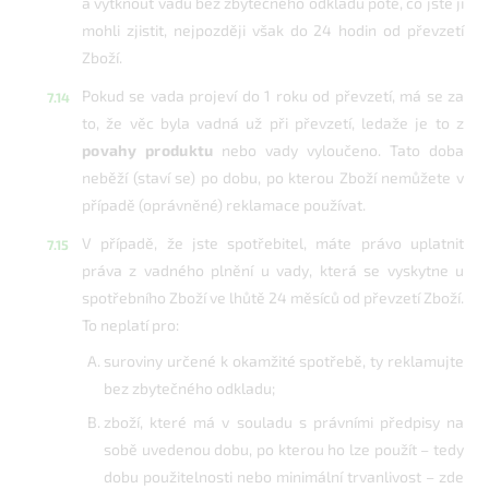
a vytknout vadu bez zbytečného odkladu poté, co jste ji
mohli zjistit, nejpozději však do 24 hodin od převzetí
Zboží.
Pokud se vada projeví do 1 roku od převzetí, má se za
to, že věc byla vadná už při převzetí, ledaže je to z
povahy produktu
nebo vady vyloučeno. Tato doba
neběží (staví se) po dobu, po kterou Zboží nemůžete v
případě (oprávněné) reklamace používat.
V případě, že jste spotřebitel, máte právo uplatnit
práva z vadného plnění u vady, která se vyskytne u
spotřebního Zboží ve lhůtě 24 měsíců od převzetí Zboží.
To neplatí pro:
suroviny určené k okamžité spotřebě, ty reklamujte
bez zbytečného odkladu;
zboží, které má v souladu s právními předpisy na
sobě uvedenou dobu, po kterou ho lze použít – tedy
dobu použitelnosti nebo minimální trvanlivost – zde