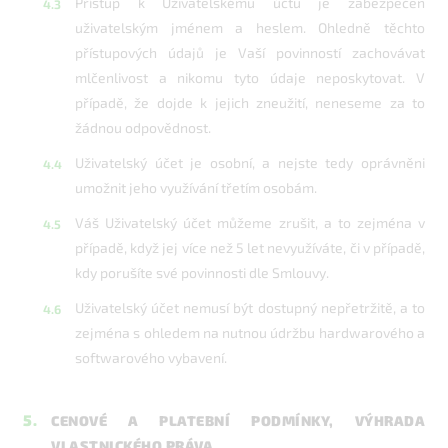
Přístup k Uživatelskému účtu je zabezpečen
uživatelským jménem a heslem. Ohledně těchto
přístupových údajů je Vaší povinností zachovávat
mlčenlivost a nikomu tyto údaje neposkytovat. V
případě, že dojde k jejich zneužití, neneseme za to
žádnou odpovědnost.
Uživatelský účet je osobní, a nejste tedy oprávněni
umožnit jeho využívání třetím osobám.
Váš Uživatelský účet můžeme zrušit, a to zejména v
případě, když jej více než 5 let nevyužíváte, či v případě,
kdy porušíte své povinnosti dle Smlouvy.
Uživatelský účet nemusí být dostupný nepřetržitě, a to
zejména s ohledem na nutnou údržbu hardwarového a
softwarového vybavení.
5.
CENOVÉ A PLATEBNÍ PODMÍNKY, VÝHRADA
VLASTNICKÉHO PRÁVA