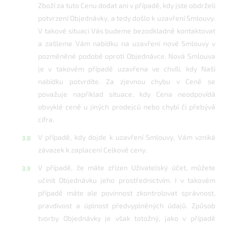
Zboží za tuto Cenu dodat ani v případě, kdy jste obdrželi
potvrzení Objednávky, a tedy došlo k uzavření Smlouvy.
V takové situaci Vás budeme bezodkladně kontaktovat
a zašleme Vám nabídku na uzavření nové Smlouvy v
pozměněné podobě oproti Objednávce. Nová Smlouva
je v takovém případě uzavřena ve chvíli, kdy Naši
nabídku potvrdíte. Za zjevnou chybu v Ceně se
považuje například situace, kdy Cena neodpovídá
obvyklé ceně u jiných prodejců nebo chybí či přebývá
cifra.
V případě, kdy dojde k uzavření Smlouvy, Vám vzniká
závazek k zaplacení Celkové ceny.
V případě, že máte zřízen Uživatelský účet, můžete
učinit Objednávku jeho prostřednictvím. I v takovém
případě máte ale povinnost zkontrolovat správnost,
pravdivost a úplnost předvyplněných údajů. Způsob
tvorby Objednávky je však totožný, jako v případě