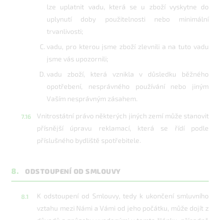
lze uplatnit vadu, která se u zboží vyskytne do
uplynutí doby použitelnosti nebo minimální
trvanlivosti;
vadu, pro kterou jsme zboží zlevnili a na tuto vadu
jsme vás upozornili;
vadu zboží, která vznikla v důsledku běžného
opotřebení, nesprávného používání nebo jiným
Vaším nesprávným zásahem.
Vnitrostátní právo některých jiných zemí může stanovit
přísnější úpravu reklamací, která se řídí podle
příslušného bydliště spotřebitele.
8.
ODSTOUPENÍ OD SMLOUVY
K odstoupení od Smlouvy, tedy k ukončení smluvního
vztahu mezi Námi a Vámi od jeho počátku, může dojít z