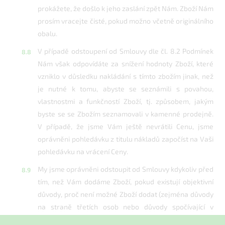
prokážete, že došlo k jeho zaslání zpět Nám. Zboží Nám
prosím vracejte čisté, pokud možno včetně originálního
obalu.
V případě odstoupení od Smlouvy dle čl. 8.2 Podmínek
Nám však odpovídáte za snížení hodnoty Zboží, které
vzniklo v důsledku nakládání s tímto zbožím jinak, než
je nutné k tomu, abyste se seznámili s povahou,
vlastnostmi a funkčností Zboží, tj. způsobem, jakým
byste se se Zbožím seznamovali v kamenné prodejně.
V případě, že jsme Vám ještě nevrátili Cenu, jsme
oprávněni pohledávku z titulu nákladů započíst na Vaši
pohledávku na vrácení Ceny.
My jsme oprávněni odstoupit od Smlouvy kdykoliv před
tím, než Vám dodáme Zboží, pokud existují objektivní
důvody, proč není možné Zboží dodat (zejména důvody
na straně třetích osob nebo důvody spočívající v
povaze Zboží), a to i před uplynutím doby uvedené v čl.