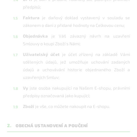
předpisů;
Faktura
je daňový doklad vystavený v souladu se
zákonem o dani z přidané hodnoty na Celkovou cenu;
Objednávka
je Váš závazný návrh na uzavření
Smlouvy o koupi Zboží s Námi;
Uživatelský účet
je účet zřízený na základě Vámi
sdělených údajů, jež umožňuje uchování zadaných
údajů a uchovávání historie objednaného Zboží a
uzavřených Smluv;
Vy
jste osoba nakupující na Našem E-shopu, právními
předpisy označovaná jako kupující;
Zboží
je vše, co můžete nakoupit na E-shopu.
2.
OBECNÁ USTANOVENÍ A POUČENÍ