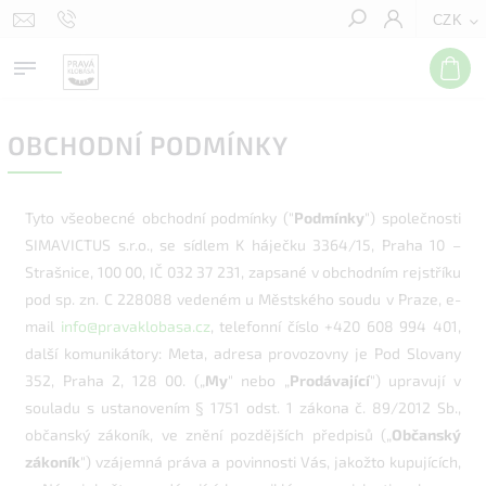
CZK
Hledat
OBCHODNÍ PODMÍNKY
Tyto všeobecné obchodní podmínky ("
Podmínky
") společnosti
SIMAVICTUS s.r.o., se sídlem K háječku 3364/15, Praha 10 –
Strašnice, 100 00, IČ 032 37 231, zapsané v obchodním rejstříku
pod sp. zn. C 228088 vedeném u Městského soudu v Praze, e-
mail
info@pravaklobasa.cz
, telefonní číslo +420 608 994 401,
další komunikátory: Meta, adresa provozovny je Pod Slovany
352, Praha 2, 128 00. („
My
" nebo „
Prodávající
") upravují v
souladu s ustanovením § 1751 odst. 1 zákona č. 89/2012 Sb.,
občanský zákoník, ve znění pozdějších předpisů („
Občanský
zákoník
") vzájemná práva a povinnosti Vás, jakožto kupujících,