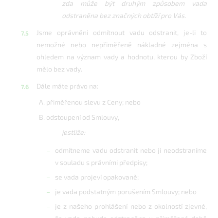
zda může být druhým způsobem vada
odstraněna bez značných obtíží pro Vás.
Jsme oprávněni odmítnout vadu odstranit, je-li to
nemožné nebo nepřiměřeně nákladné zejména s
ohledem na význam vady a hodnotu, kterou by Zboží
mělo bez vady.
Dále máte právo na:
přiměřenou slevu z Ceny; nebo
odstoupení od Smlouvy,
jestliže:
odmítneme vadu odstranit nebo ji neodstraníme
v souladu s právními předpisy;
se vada projeví opakovaně;
je vada podstatným porušením Smlouvy; nebo
je z našeho prohlášení nebo z okolností zjevné,