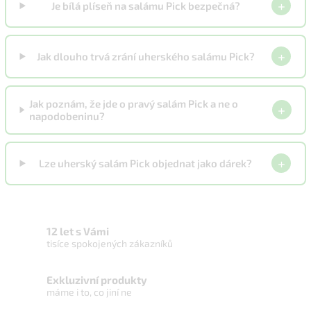
+
Je bílá plíseň na salámu Pick bezpečná?
+
Jak dlouho trvá zrání uherského salámu Pick?
Jak poznám, že jde o pravý salám Pick a ne o
+
napodobeninu?
+
Lze uherský salám Pick objednat jako dárek?
12 let s Vámi
tisíce spokojených zákazníků
Exkluzivní produkty
máme i to, co jiní ne