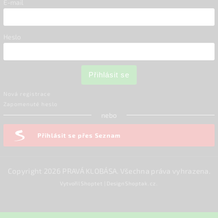
E-mail
Heslo
Přihlásit se
Nová registrace
Zapomenuté heslo
nebo
Přihlásit se přes Seznam
Copyright 2026
PRAVÁ KLOBÁSA
. Všechna práva vyhrazena.
Vytvořil
Shoptet
| Design
Shoptak.cz.