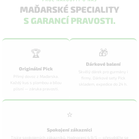
MAĎARSKÉ SPECIALITY
S GARANCÍ PRAVOSTI.
🎁
🏆
Dárkové balení
Originální Pick
Skvělý dárek pro gurmány i
Přímý dovoz z Maďarska.
firmy. Dárkové sety Pick
Každý kus s plombou a bílou
skladem, expedice do 24 h.
plísní — záruka pravosti.
⭐
Spokojení zákazníci
Tisíce spokojených zákazníků. Hodnocení 4,9/5 — přesvědčte se