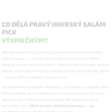
CO DĚLÁ PRAVÝ UHERSKÝ SALÁM
PICK
VÝJIMEČNÝM?
Uherský salám Pick je jedním z nejznámějších masných výrobků
střední Evropy — a není to náhoda. Recept vznikl v roce 1869 v
Szegedu a od té doby se nezměnil. Výběrové vepřové maso, studené
bukové uzení a dlouhé řízené zrání pod vrstvou ušlechtilé bílé plísně
— to jsou pilíře, na kterých stojí každý kus.
Výroba probíhá výhradně v Maďarsku, v závodech ve Szegedu, Baji a
Alsómocsoládu. Každý salám nese trikolórovou plombu, kovovou
plombu s logem PICK a vrstvu přirozené bílé plísně jako důkaz
správného zrání.
Žádné zkratky, žádné kompromisy — jen
osvědčený postup předávaný přes generace.