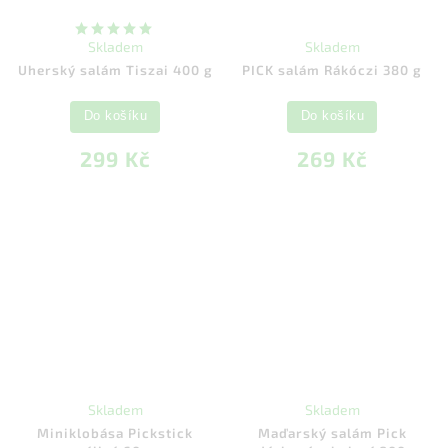
Skladem
Skladem
Uherský salám Tiszai 400 g
PICK salám Rákóczi 380 g
Do košíku
Do košíku
299 Kč
269 Kč
Skladem
Skladem
Miniklobása Pickstick
Maďarský salám Pick