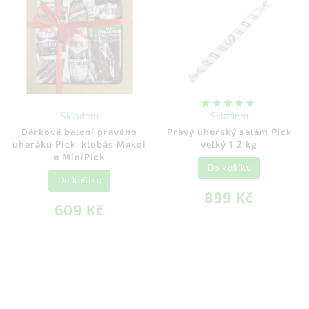
Skladem
Skladem
Dárkové balení pravého
Pravý uherský salám Pick
uheráku Pick, klobás Makoi
velký 1,2 kg
a MiniPick
Do košíku
Do košíku
899 Kč
609 Kč