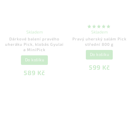
Skladem
Skladem
Dárkové balení pravého
Pravý uherský salám Pick
uheráku Pick, klobás Gyulai
střední 800 g
a MiniPick
Do košíku
Do košíku
599 Kč
589 Kč