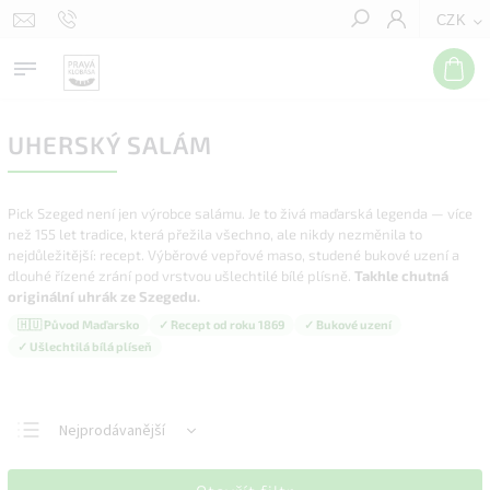
CZK
Hledat
UHERSKÝ SALÁM
Pick Szeged není jen výrobce salámu. Je to živá maďarská legenda — více
než 155 let tradice, která přežila všechno, ale nikdy nezměnila to
nejdůležitější: recept. Výběrové vepřové maso, studené bukové uzení a
dlouhé řízené zrání pod vrstvou ušlechtilé bílé plísně.
Takhle chutná
originální uhrák ze Szegedu.
🇭🇺 Původ Maďarsko
✓ Recept od roku 1869
✓ Bukové uzení
✓ Ušlechtilá bílá plíseň
Nejprodávanější
Nejlevnější