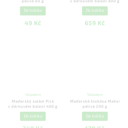
pálivá 60 g
v dárkovém balení 800 g
Do košíku
Do košíku
49 Kč
659 Kč
Skladem
Skladem
Maďarský salám Pick
Maďarská klobása Makoi
v dárkovém balení 400 g
pálivá 200 g
Do košíku
Do košíku