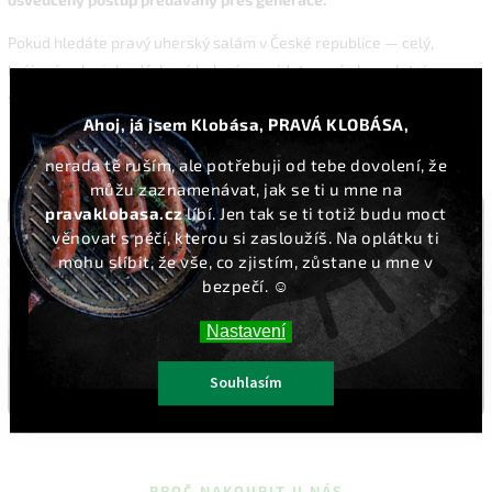
Pokud hledáte pravý uherský salám v České republice — celý,
krájený nebo jako dárkové balení — najdete u nás kompletní
sortiment značky Pick i dalších maďarských specialit.
Ahoj, já jsem Klobása, PRAVÁ KLOBÁSA,
🇭🇺 Původ Maďarsko
✓ Recept od roku 1869
nerada tě ruším, ale potřebuji od tebe dovolení, že
✓ Bukové uzení
✓ Ušlechtilá bílá plíseň
můžu zaznamenávat, jak se ti u mne na
pravaklobasa.cz
líbí. Jen tak se ti totiž budu moct
věnovat s péčí, kterou si zasloužíš. Na oplátku ti
mohu slíbit, že vše, co zjistím, zůstane u mne v
bezpečí. ☺️
Nastavení
Souhlasím
PROČ NAKOUPIT U NÁS