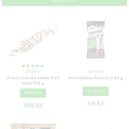
Otevřít filtr
Nejdražší
Abecedně
Skladem
Skladem
Pravý uherský salám Pick
Miniklobása Pickstick 60 g
malý 400 g
Do košíku
Do košíku
49 Kč
299 Kč