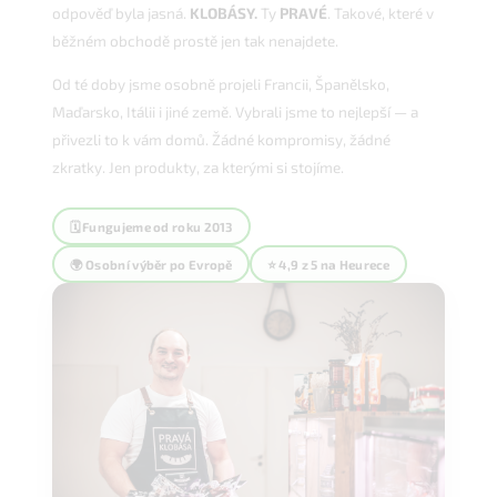
odpověď byla jasná.
KLOBÁSY
.
Ty
PRAVÉ
. Takové, které v
běžném obchodě prostě jen tak nenajdete.
Od té doby jsme osobně projeli Francii, Španělsko,
Maďarsko, Itálii i jiné země. Vybrali jsme to nejlepší — a
přivezli to k vám domů. Žádné kompromisy, žádné
zkratky. Jen produkty, za kterými si stojíme.
🗓 Fungujeme od roku 2013
🌍 Osobní výběr po Evropě
⭐ 4,9 z 5 na Heurece