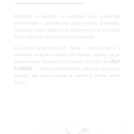
Přivážíme to nejlepší, co evropská nejen uzenářská
scéna nabízí — osobně jsme projeli Francii, Španělsko,
Slovensko, Itálii a další země, abychom vybrali produkty,
které v běžném obchodě prostě nenajdete.
A protože jsme hrdí Češi, máme i vlastní značku s
kvalitními českými produkty. Od klobás, salámů až po
sušené maso. Posledním přírůstkem do rodiny je
KŘUP
KLOBÁSA
— lyofilizovaná klobása, která je tak trochu
vynález, tak trochu zázrak a rozhodně jediná svého
druhu.