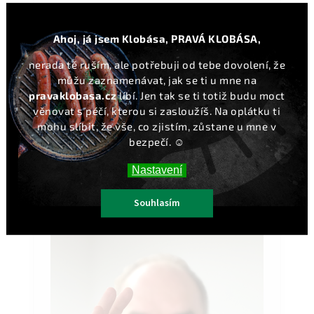
Ahoj, já jsem Klobása, PRAVÁ KLOBÁSA,
nerada tě ruším, ale potřebuji od tebe dovolení, že
můžu zaznamenávat, jak se ti u mne na
pravaklobasa.cz
líbí. Jen tak se ti totiž budu moct
2017
věnovat s péčí, kterou si zasloužíš. Na oplátku ti
mohu slíbit, že vše, co zjistím, zůstane u mne v
Spouštíme
e-shop
. Klobása začíná cestovat po
bezpečí. ☺️
celé České republice i na Slovensko. Přibývají
cesty do Španělska a dalších zemí.
Nastavení
Souhlasím