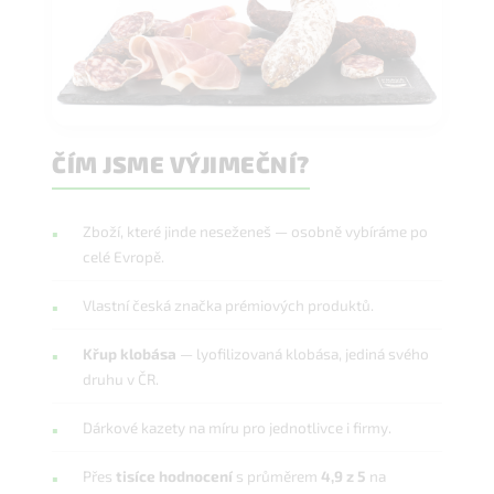
ČÍM JSME VÝJIMEČNÍ?
Zboží, které jinde neseženeš — osobně vybíráme po
celé Evropě.
Vlastní česká značka prémiových produktů.
Křup klobása
— lyofilizovaná klobása, jediná svého
druhu v ČR.
Dárkové kazety na míru pro jednotlivce i firmy.
Přes
tisíce hodnocení
s průměrem
4,9 z 5
na