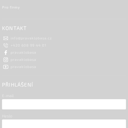
Pro firmy
KONTAKT
info
@
pravaklobasa.cz
+420 608 99 44 01
pravaklobasa
pravaklobasa
pravaklobasa
PŘIHLÁŠENÍ
E-mail
Heslo