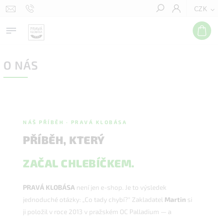
CZK
Hledat
O NÁS
NÁŠ PŘÍBĚH · PRAVÁ KLOBÁSA
PŘÍBĚH, KTERÝ
ZAČAL CHLEBÍČKEM.
PRAVÁ KLOBÁSA
není jen e-shop. Je to výsledek
jednoduché otázky: „Co tady chybí?" Zakladatel
Martin
si
ji položil v roce 2013 v pražském OC Palladium — a