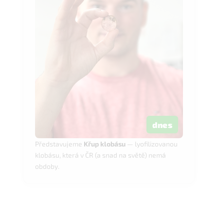
dnes
Představujeme
Křup klobásu
— lyofilizovanou
klobásu, která v ČR (a snad na světě) nemá
obdoby.