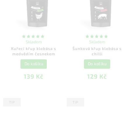
Skladem
Skladem
Kuřecí křup klobása s
Šunková křup klobása s
medvědím česnekem
chilli
Do košíku
Do košíku
139 Kč
129 Kč
TIP
TIP