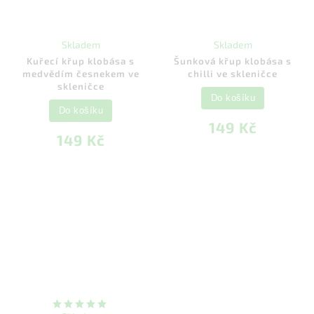
Skladem
Skladem
Kuřecí křup klobása s
Šunková křup klobása s
medvědím česnekem ve
chilli ve skleničce
skleničce
Do košíku
Do košíku
149 Kč
149 Kč