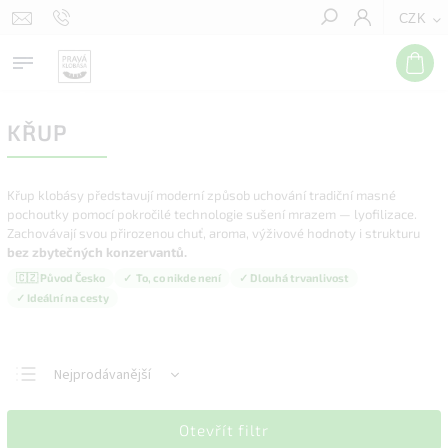
CZK
Hledat
KŘUP
Křup klobásy představují moderní způsob uchování tradiční masné
pochoutky pomocí pokročilé technologie sušení mrazem — lyofilizace.
Zachovávají svou přirozenou chuť, aroma, výživové hodnoty i strukturu
bez zbytečných konzervantů.
🇨🇿 Původ Česko
✓ To, co nikde není
✓ Dlouhá trvanlivost
✓ Ideální na cesty
Nejprodávanější
Nejlevnější
Otevřít filtr
Nejdražší