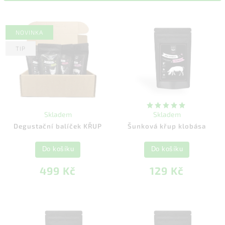
Abecedně
NOVINKA
TIP
Skladem
Skladem
Degustační balíček KŘUP
Šunková křup klobása
Do košíku
Do košíku
499 Kč
129 Kč