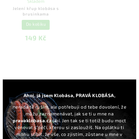
Skladem
Jelení křup klobása s
brusinkama
Do košíku
149 Kč
12 let s Vámi
tisíce spokojených zákazníků
Ahoj, já jsem Klobása, PRAVÁ KLOBÁSA,
Exkluzivní produkty
nerada tě ruším, ale potřebuji od tebe dovolení, že
máme i to, co jiní ne
můžu zaznamenávat, jak se ti u mne na
pravaklobasa.cz
líbí. Jen tak se ti totiž budu moct
věnovat s péčí, kterou si zasloužíš. Na oplátku ti
Osobní odběr
pobočka v Praze
mohu slíbit, že vše, co zjistím, zůstane u mne v