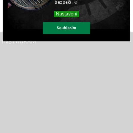
bezpečí. ☺️
Rychlá doprava ZDARMA
Nastavení
při nákupu od 1499,-
Souhlasím
INSTAGRAM