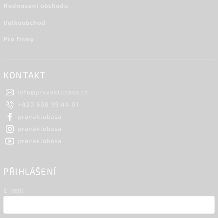
Hodnocení obchodu
Velkoobchod
Pro firmy
KONTAKT
info
@
pravaklobasa.cz
+420 608 99 44 01
pravaklobasa
pravaklobasa
pravaklobasa
PŘIHLÁŠENÍ
E-mail