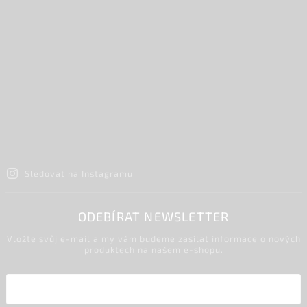
Sledovat na Instagramu
ODEBÍRAT NEWSLETTER
Vložte svůj e-mail a my vám budeme zasílat informace o nových
produktech na našem e-shopu.