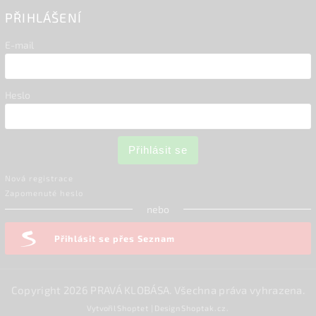
PŘIHLÁŠENÍ
E-mail
Heslo
Přihlásit se
Nová registrace
Zapomenuté heslo
nebo
Přihlásit se přes Seznam
Copyright 2026
PRAVÁ KLOBÁSA
. Všechna práva vyhrazena.
Vytvořil
Shoptet
| Design
Shoptak.cz.