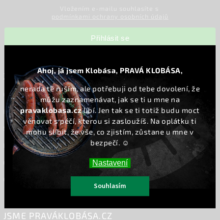
Vložením e-mailu souhlasíte s
podmínkami ochrany osobních údajů
Přihlásit se
Ahoj, já jsem Klobása, PRAVÁ KLOBÁSA,
ZÁKAZNICKÝ SERVIS
nerada tě ruším, ale potřebuji od tebe dovolení, že
Otázky a odpovědi
můžu zaznamenávat, jak se ti u mne na
pravaklobasa.cz
líbí. Jen tak se ti totiž budu moct
Doprava & platba
věnovat s péčí, kterou si zasloužíš. Na oplátku ti
Sledování trasy zásilky
mohu slíbit, že vše, co zjistím, zůstane u mne v
bezpečí. ☺️
Reklamace a vrácení zboží
Obchodní podmínky
Nastavení
Ochrana osobních údajů
Souhlasím
JSME PRAVÁKLOBÁSA.CZ