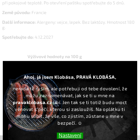
při pokojové teplotě. Po otevření paštiku spotřebujte do 5 dnů.
Země původu
:
Francie
Další informace:
Alergeny: vejce, lepek. Bez laktózy. Hmotnost 180
g.
Spotřebujte do:
4.12.2027
Výživové hodnoty na 100 g
Energetická hodnota
1306 kJ / 315 kcal
Tuky
27 g
z toho nasycené mastné kyseliny
9,4 g
Ahoj, já jsem Klobása, PRAVÁ KLOBÁSA,
Sacharidy
3 g
nerada tě ruším, ale potřebuji od tebe dovolení, že
z toho cukry
0 g
můžu zaznamenávat, jak se ti u mne na
Bílkoviny
15 g
pravaklobasa.cz
líbí. Jen tak se ti totiž budu moct
Sůl
1,9 g
věnovat s péčí, kterou si zasloužíš. Na oplátku ti
mohu slíbit, že vše, co zjistím, zůstane u mne v
bezpečí. ☺️
Nastavení