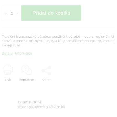
Přidat do košíku
Tradiční francouzský výrobce používá k výrobě maso z regionálních
chovů a mnoha mlsnými jazyky a léty prověřené receptury, které si
získají i Vás.
Detailní informace
Tisk
Zeptat se
Sdílet
12 let s Vámi
tisíce spokojených zákazníků