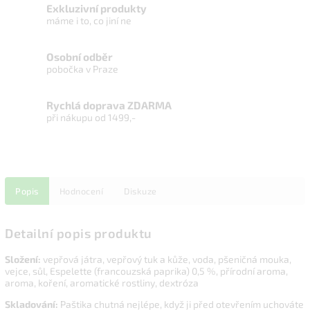
Exkluzivní produkty
máme i to, co jiní ne
Osobní odběr
pobočka v Praze
Rychlá doprava ZDARMA
při nákupu od 1499,-
Popis
Hodnocení
Diskuze
Detailní popis produktu
Složení
:
vepřová játra, vepřový tuk a kůže, voda, pšeničná
mouka,
vejce, sůl, Espelette (francouzská paprika) 0,5 %, přírodní aroma,
aroma, koření, aromatické rostliny, dextróza
Skladování:
Paštika chutná nejlépe, když ji před otevřením uchováte