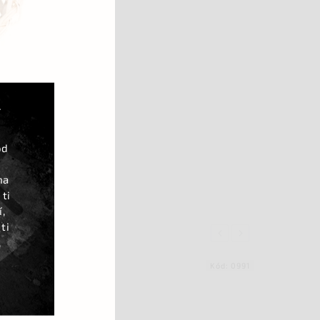
Á
od
na
 ti
,
ti
Previous
Next
,
1/50
Kód:
0991