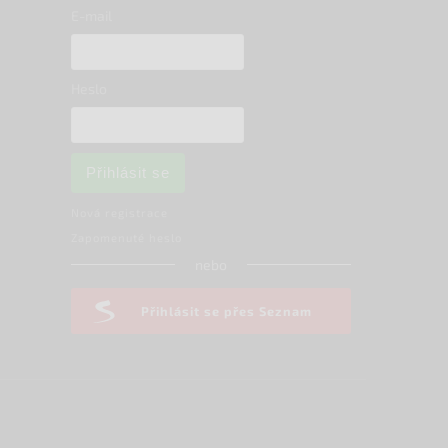
E-mail
Heslo
Přihlásit se
Nová registrace
Zapomenuté heslo
nebo
Přihlásit se přes Seznam