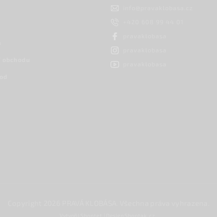
info
@
pravaklobasa.cz
+420 608 99 44 01
pravaklobasa
h
pravaklobasa
 obchodu
pravaklobasa
hod
Copyright 2026
PRAVÁ KLOBÁSA
. Všechna práva vyhrazena.
Vytvořil
Shoptet
| Design
Shoptak.cz.