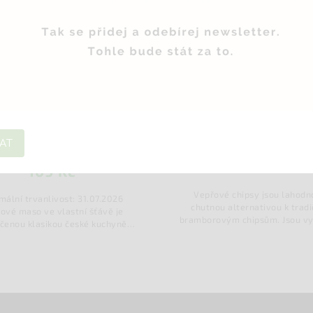
165 Kč
–33 %
maso ve vlastní šťávě
Vepřové chipsy originál 50 
g/ZACHRAŇ JÍDLO
Do košíku
Do košíku
AT
149 Kč
109 Kč
Vepřové chipsy jsou lahodnou a
 trvanlivost: 31.07.2026
chutnou alternativou k tradičním
maso ve vlastní šťávě je
bramborovým chipsům. Jsou vyrob
 klasikou české kuchyně,
z tenkých plátků vepřového masa
u jednoduchostí a skvělou
které jsou usušené do křupavého 
vuje generaci milovníků...
lahodného...