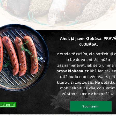
Ahoj, já jsem Klobása, PRAV
KLOBÁSA,
nerada tě ruším, ale potřebuji 
tebe dovolení, že můžu
zaznamenávat, jak se ti u mne 
pravaklobasa.cz
líbí. Jen tak se
totiž budu moct věnovat s péčí
kterou si zasloužíš. Na oplátku 
mohu slíbit, že vše, co zjistím
zůstane u mne v bezpečí. ☺️
Kód:
1544/ZACHRAN ME
Kód:
047
AKCE
astavení
Souhlasím