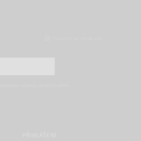
Sledovat na Instagramu
dmínkami ochrany osobních údajů
PŘIHLÁŠENÍ