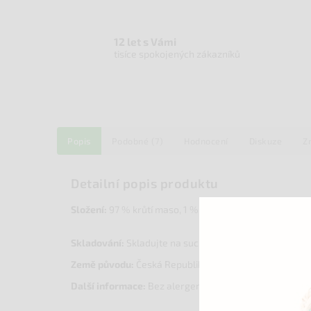
12 let s Vámi
tisíce spokojených zákazníků
Popis
Podobné (7)
Hodnocení
Diskuze
Z
Detailní popis produktu
Složení:
97 % krůtí maso, 1 % mořská sůl, 2 % směs ko
Skladování:
Skladujte na suchém místě při teplotě od 5
Země původu:
Česká Republika
Další informace:
Bez alergenů. Bez lepku a bez laktóz