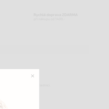
Rychlá doprava ZDARMA
při nákupu od 1499,-
ho obalu a neskladujte v lednici.