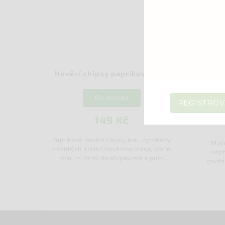
Hovězí chipsy paprikové 50 g
Vepřové 
210 
Do košíku
REGISTROV
149 Kč
o
Paprikové hovězí chipsy jsou vyrobeny
Minimální
z tenkých plátků hovězího masa, které
Vepřové 
h
jsou usušeny do křupavosti a poté
osvědčenou
okořeněny sladkou paprikou. Tyto
která svo
..
chipsy nabízejí výraznou chuť,...
chutí oslo