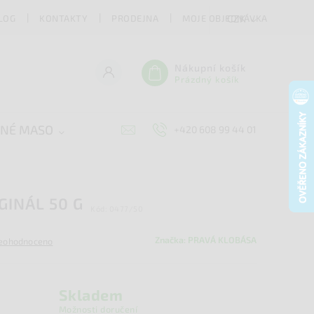
LOG
KONTAKTY
PRODEJNA
MOJE OBJEDNÁVKA
CZK
Nákupní košík
Prázdný košík
ENÉ MASO
SÝRY
DOPLŇKY
ZACHR
+420 608 99 44 01
GINÁL 50 G
Kód:
0477/50
Značka:
PRAVÁ KLOBÁSA
eohodnoceno
Skladem
Možnosti doručení