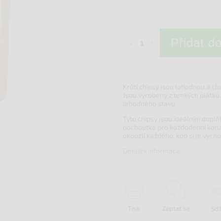
Přidat d
Krůtí chipsy jsou lahodnou a c
Jsou vyrobeny z tenkých plátků
lahodného stavu.
Tyto chipsy jsou ideálním doplň
pochoutka pro každodenní konzu
okouzlí každého, kdo si je vychu
Detailní informace
Tisk
Zeptat se
Sdí