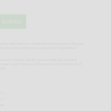
o košíku
hutnou alternativou k tradičním bramborovým chipsům.
 krůtího masa, které jsou usušené do křupavého a
kem pro večírky, pikniky nebo prostě jako lahodná
maci. Jejich textura je křupavá a jejich bohatá chuť
tná.
let