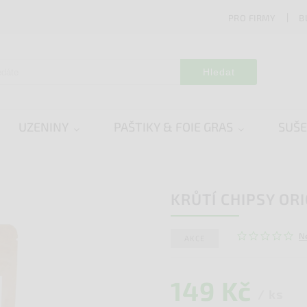
PRO FIRMY
B
Hledat
UZENINY
PAŠTIKY & FOIE GRAS
SUŠ
KRŮTÍ CHIPSY ORI
N
AKCE
149 Kč
/ ks