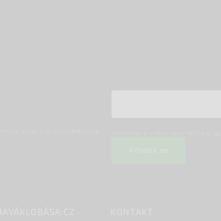
ormace o nových produktech na
Vložením e-mailu souhlasíte s
po
Přihlásit se
RAVÁKLOBÁSA.CZ
KONTAKT