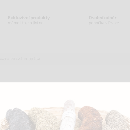
Exkluzivní produkty
Osobní odběr
máme i to, co jiní ne
pobočka v Praze
načka
PRAVÁ KLOBÁSA
ření
 °C do 20 °C. Po otevření spotřebujte do 48 hodin, nevracejte do původní
y. Hmotnost 50 g.