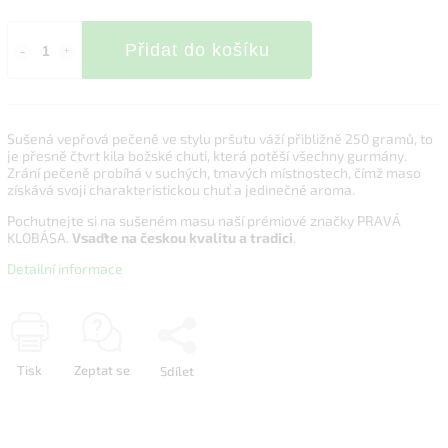
Přidat do košíku
Sušená vepřová pečeně ve stylu pršutu váží přibližně 250 gramů, to
je přesně čtvrt kila božské chuti, která potěší všechny gurmány.
Zrání pečeně probíhá v suchých, tmavých místnostech, čímž maso
získává svoji charakteristickou chuť a jedinečné aroma.
Pochutnejte si na sušeném masu naší prémiové značky PRAVÁ
KLOBÁSA.
Vsaďte na českou kvalitu a tradici
.
Detailní informace
Tisk
Zeptat se
Sdílet