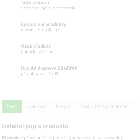
12 let s Vámi
tisíce spokojených zákazníků
Exkluzivní produkty
máme i to, co jiní ne
Osobní odběr
pobočka v Praze
Rychlá doprava ZDARMA
při nákupu od 1499,-
Popis
Hodnocení
Diskuze
Značka
PRAVÁ KLOBÁSA
Detailní popis produktu
Složení:
vepřová pečeně, jedlá sůl, konzervant dusitan sodný,