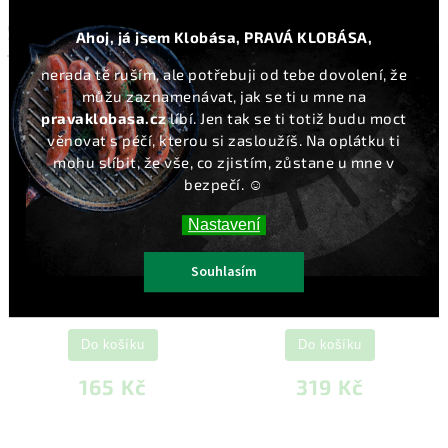
SOUVISEJÍCÍ PRODUKTY
Ahoj, já jsem Klobása, PRAVÁ KLOBÁSA,
Previous
Next
nerada tě ruším, ale potřebuji od tebe dovolení, že
můžu zaznamenávat, jak se ti u mne na
pravaklobasa.cz
líbí. Jen tak se ti totiž budu moct
věnovat s péčí, kterou si zasloužíš. Na oplátku ti
mohu slíbit, že vše, co zjistím, zůstane u mne v
bezpečí. ☺️
Nastavení
Souhlasím
Hovězí pršut plátky 100 g
Hovězí pršut 250 g
Do košíku
Do košíku
165 Kč
319 Kč