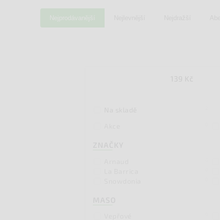
Nejprodávanější
Nejlevnější
Nejdražší
Ab
139
Kč
2
Na skladě
0
Akce
ZNAČKY
0
Arnaud
0
La Barrica
0
Snowdonia
MASO
0
Vepřové