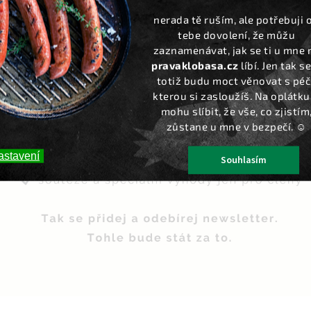
nerada tě ruším, ale potřebuji 
tebe dovolení, že můžu
zaznamenávat, jak se ti u mne 
Skladem
pravaklobasa.cz
líbí. Jen tak se
Peppersweet - Cherry
pričky plněné čerstvým
totiž budu moct věnovat s péčí
sýrem 250 g
kterou si zasloužíš. Na oplátku 
mohu slíbit, že vše, co zjistím
Do košíku
zůstane u mne v bezpečí. ☺️
139 Kč
astavení
Souhlasím
eciální předkrmy jsou vždy
rostým požitkem. Obzvláště
hutné, plněné nejemnějším
vým sýrem, jsou nesrovnatelné
ti. Díky speciálnímu tepelnému
procesu jsou tyto...
Exkluzivní produkty
Osobní odběr