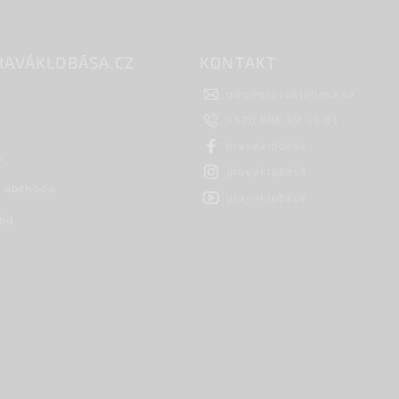
RAVÁKLOBÁSA.CZ
KONTAKT
info
@
pravaklobasa.cz
+420 608 99 44 01
pravaklobasa
h
pravaklobasa
 obchodu
pravaklobasa
hod