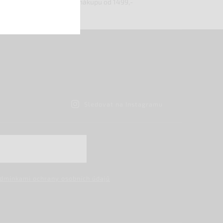
při nákupu od 1499,-
Sledovat na Instagramu
dmínkami ochrany osobních údajů