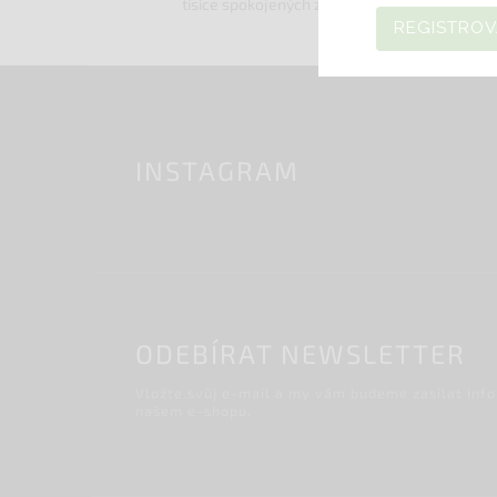
tisíce spokojených zákazníků
REGISTROV
INSTAGRAM
ODEBÍRAT NEWSLETTER
Vložte svůj e-mail a my vám budeme zasílat inf
našem e-shopu.