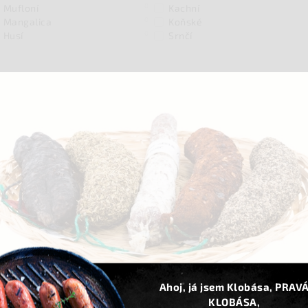
0
Mufloní
Kachní
0
Mangalica
Koňské
0
Husí
Srnčí
35
Španělsko
Maďarsko
2
Rakousko
Itálie
87
Česká republika
VYMAZAT FILTRY
Kód:
0802
Ahoj, já jsem Klobása, PRAV
KLOBÁSA,