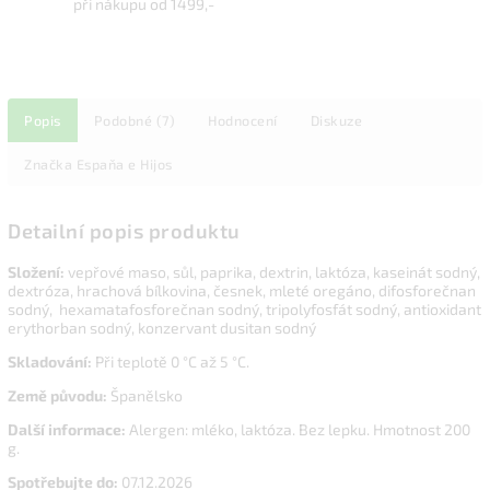
při nákupu od 1499,-
Popis
Podobné (7)
Hodnocení
Diskuze
Značka
Espaňa e Hijos
Detailní popis produktu
Slože
ní:
vepřové maso, sůl, paprika, dextrin, laktóza, kaseinát sodný,
dextróza, hrachová bílkovina, česnek, mleté oregáno, difosforečnan
sodný, hexamatafosforečnan sodný, tripolyfosfát sodný, antioxidant
erythorban sodný, konzervant dusitan sodný
Skladování
:
Při teplotě 0 °C až 5 °C.
Země původu
:
Španělsko
Další informace:
Alergen: mléko, laktóza. Bez lepku. Hmotnost 200
g.
Spotřebujte do:
07.12.2026