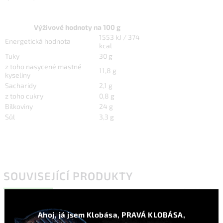
Výživové hodnoty na 100 g
1553 kJ / 374
Energetická hodnota
kcal
Tuky
30 g
z toho nasycené mastné
11,8 g
kyseliny
Sacharidy
2,1 g
z toho cukry
0,8 g
Bílkoviny
24 g
Sůl
3,3 g
SOUVISEJÍCÍ PRODUKTY
Previous
Next
Ahoj, já jsem Klobása, PRAVÁ KLOBÁSA,