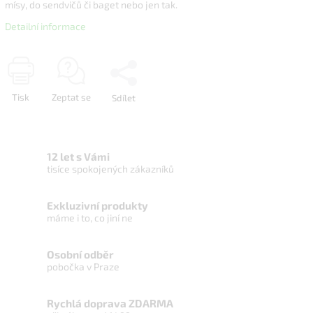
mísy, do sendvičů či baget nebo jen tak.
Detailní informace
Tisk
Zeptat se
Sdílet
12 let s Vámi
tisíce spokojených zákazníků
Exkluzivní produkty
máme i to, co jiní ne
Osobní odběr
pobočka v Praze
Rychlá doprava ZDARMA