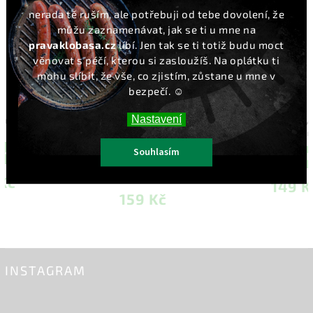
nerada tě ruším, ale potřebuji od tebe dovolení, že
můžu zaznamenávat, jak se ti u mne na
pravaklobasa.cz
líbí. Jen tak se ti totiž budu moct
věnovat s péčí, kterou si zasloužíš. Na oplátku ti
mohu slíbit, že vše, co zjistím, zůstane u mne v
–26 %
bezpečí. ☺️
Nastavení
Pečená křepelka s divokým
Pálivé feferonky s náplní z
kořením 210 g/ZACHRAŇ
čerstvého sýra 250 g
JÍDLO
Souhlasím
Do košíku
Do košíku
149 Kč
159 Kč
INSTAGRAM