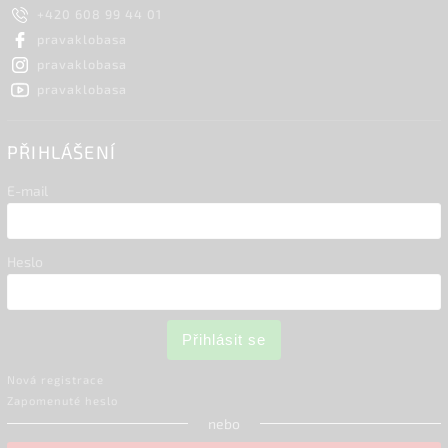
+420 608 99 44 01
pravaklobasa
pravaklobasa
pravaklobasa
PŘIHLÁŠENÍ
E-mail
Heslo
Přihlásit se
Nová registrace
Zapomenuté heslo
nebo