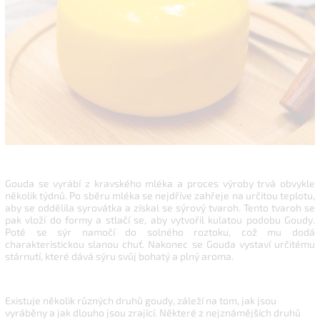
Gouda se vyrábí z kravského mléka a proces výroby trvá obvykle
několik týdnů. Po sběru mléka se nejdříve zahřeje na určitou teplotu,
aby se oddělila syrovátka a získal se sýrový tvaroh. Tento tvaroh se
pak vloží do formy a stlačí se, aby vytvořil kulatou podobu Goudy.
Poté se sýr namočí do solného roztoku, což mu dodá
charakteristickou slanou chuť. Nakonec se Gouda vystaví určitému
stárnutí, které dává sýru svůj bohatý a plný aroma.
Existuje několik různých druhů goudy, záleží na tom, jak jsou
vyráběny a jak dlouho jsou zrající. Některé z nejznámějších druhů