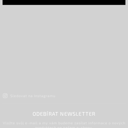
Sledovat na Instagramu
ODEBÍRAT NEWSLETTER
Vložte svůj e-mail a my vám budeme zasílat informace o nových
produktech na našem e-shopu.