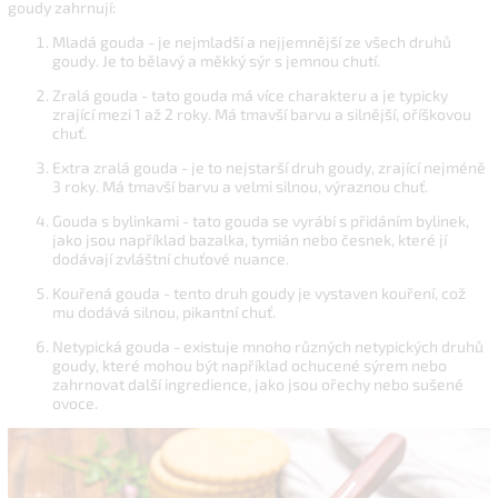
goudy zahrnují:
Mladá gouda - je nejmladší a nejjemnější ze všech druhů
goudy. Je to bělavý a měkký sýr s jemnou chutí.
Zralá gouda - tato gouda má více charakteru a je typicky
zrající mezi 1 až 2 roky. Má tmavší barvu a silnější, oříškovou
chuť.
Extra zralá gouda - je to nejstarší druh goudy, zrající nejméně
3 roky. Má tmavší barvu a velmi silnou, výraznou chuť.
Gouda s bylinkami - tato gouda se vyrábí s přidáním bylinek,
jako jsou například bazalka, tymián nebo česnek, které jí
dodávají zvláštní chuťové nuance.
Kouřená gouda - tento druh goudy je vystaven kouření, což
mu dodává silnou, pikantní chuť.
Netypická gouda - existuje mnoho různých netypických druhů
goudy, které mohou být například ochucené sýrem nebo
zahrnovat další ingredience, jako jsou ořechy nebo sušené
ovoce.