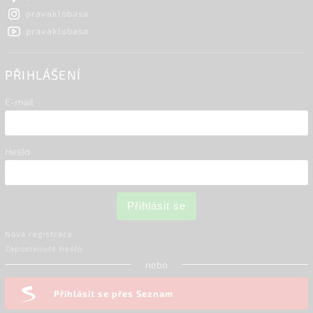
pravaklobasa
pravaklobasa
PŘIHLÁŠENÍ
E-mail
Heslo
Přihlásit se
Nová registrace
Zapomenuté heslo
nebo
Přihlásit se přes Seznam