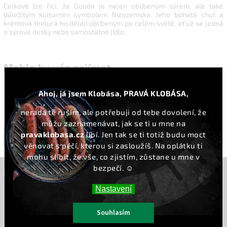
Celkově lze říci, že Gouda je nejen oblíbeným sýrem, ale také
důležitým kulturním symbolem Nizozemska. Jeho bohatá chuť a
krémová textura ho dělají oblíbeným po celém světě, ať už se jedná
o sýrové desky nebo samostatné jídlo.
Mohlo by vás zajímat
Sýry Gouda
Ahoj, já jsem Klobása, PRAVÁ KLOBÁSA,
Ostatní Holandské sýry
nerada tě ruším, ale potřebuji od tebe dovolení, že
můžu zaznamenávat, jak se ti u mne na
pravaklobasa.cz
líbí. Jen tak se ti totiž budu moct
Předchozí článek
Další článek
věnovat s péčí, kterou si zasloužíš. Na oplátku ti
mohu slíbit, že vše, co zjistím, zůstane u mne v
bezpečí. ☺️
INSTAGRAM
Nastavení
Souhlasím