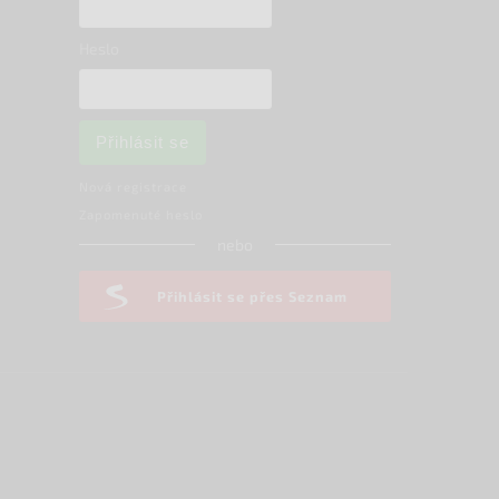
Heslo
Přihlásit se
Nová registrace
Zapomenuté heslo
nebo
Přihlásit se přes Seznam