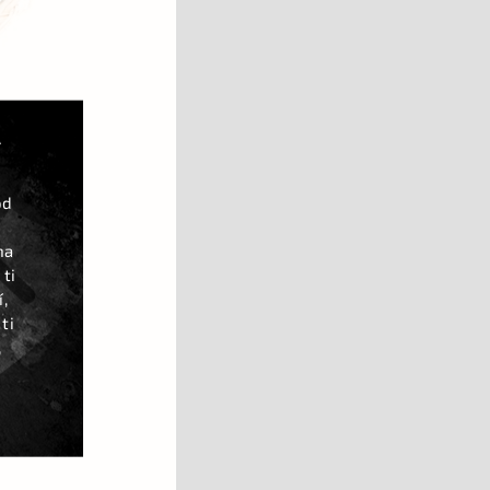
Á
od
na
 ti
,
ti
,