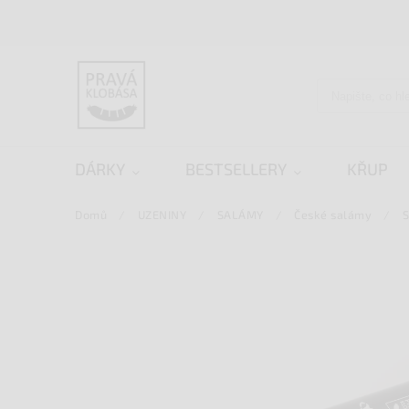
DÁRKY
BESTSELLERY
KŘUP
Domů
/
UZENINY
/
SALÁMY
/
České salámy
/
S