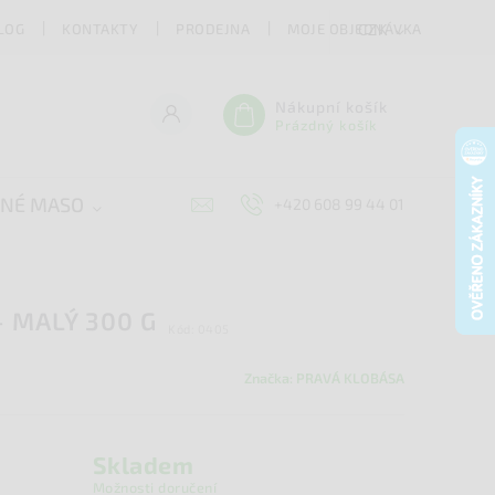
LOG
KONTAKTY
PRODEJNA
MOJE OBJEDNÁVKA
CZK
Nákupní košík
Prázdný košík
ENÉ MASO
SÝRY
DOPLŇKY
ZACHR
+420 608 99 44 01
 MALÝ 300 G
Kód:
0405
Značka:
PRAVÁ KLOBÁSA
Skladem
Možnosti doručení