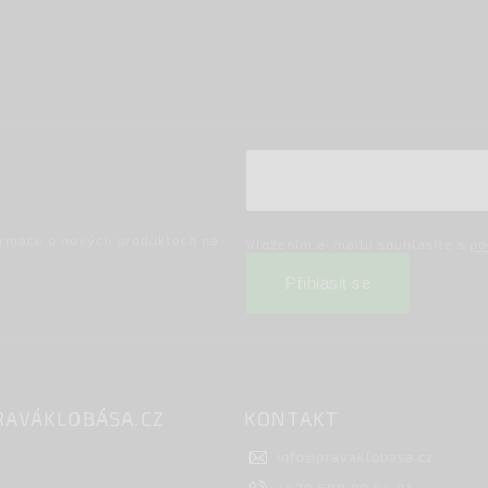
ormace o nových produktech na
Vložením e-mailu souhlasíte s
po
Přihlásit se
RAVÁKLOBÁSA.CZ
KONTAKT
info
@
pravaklobasa.cz