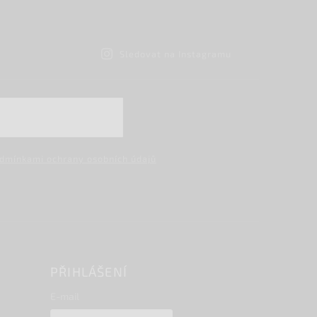
Sledovat na Instagramu
dmínkami ochrany osobních údajů
PŘIHLÁŠENÍ
E-mail