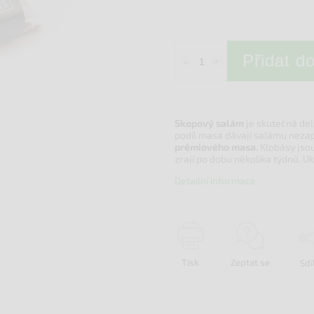
Přidat d
Skopový salám
je skutečná deli
podíl masa dávají salámu nez
prémiového masa.
Klobásy jso
zrají po dobu několika týdnů. Uk
Detailní informace
Tisk
Zeptat se
Sdí