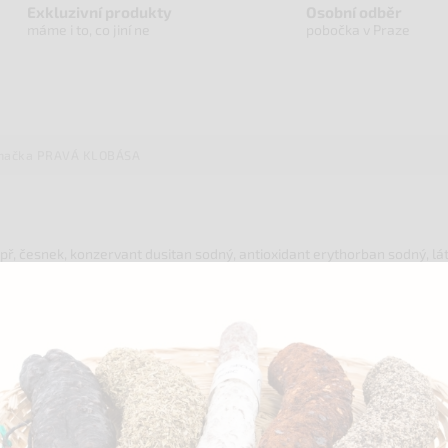
Exkluzivní produkty
Osobní odběr
máme i to, co jiní ne
pobočka v Praze
načka
PRAVÁ KLOBÁSA
př, česnek, konzervant dusitan sodný, antioxidant erythorban sodný, lát
tě do 20°C. Po otevření spotřebujte do 3 dnů.
tózy. Střívko, ve kterém je obalený salám, je nejedlé. Na výrobu 100 g
motnost 300 g.