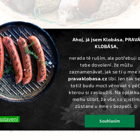
Ahoj, já jsem Klobása, PRAV
KLOBÁSA,
nerada tě ruším, ale potřebuji 
tebe dovolení, že můžu
zaznamenávat, jak se ti u mne 
pravaklobasa.cz
líbí. Jen tak se
totiž budu moct věnovat s péčí
kterou si zasloužíš. Na oplátku 
mohu slíbit, že vše, co zjistím
zůstane u mne v bezpečí. ☺️
astavení
Souhlasím