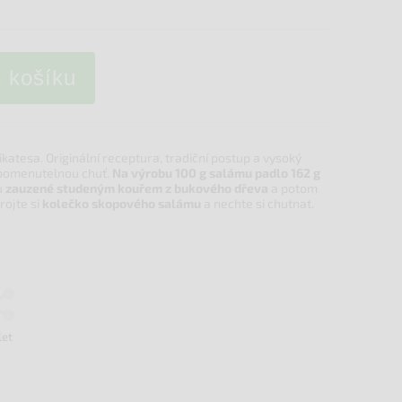
o košíku
katesa. Originální receptura, tradiční postup a vysoký
apomenutelnou chuť.
Na výrobu 100 g salámu padlo 162 g
u
zauzené studeným kouřem z bukového dřeva
a potom
rojte si
kolečko skopového salámu
a nechte si chutnat.
let