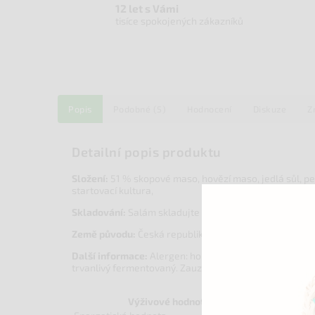
12 let s Vámi
tisíce spokojených zákazníků
Popis
Podobné (5)
Hodnocení
Diskuze
Z
Detailní popis produktu
Složení:
51 % skopové maso, hovězí maso, jedlá sůl, pe
startovací kultura,
Skladování:
Salám skladujte na suchém místě při teplo
Země původu:
Česká republika
Další informace:
Alergen: hořčice. Bez lepku a bez lak
trvanlivý fermentovaný. Zauzený studeným kouřem. H
Výživové hodnoty na 100 g