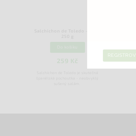
Salchichon de Toledo - malý
250 g
Do košíku
REGISTROV
259 Kč
Salchichon de Toledo je skutečná
španělská pochoutka - neobvyklý
sušený salám.