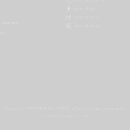
+420 608 99 44 01
pravaklobasa
h
pravaklobasa
 obchodu
pravaklobasa
hod
Copyright 2026
PRAVÁ KLOBÁSA
. Všechna práva vyhrazena.
Vytvořil
Shoptet
| Design
Shoptak.cz.