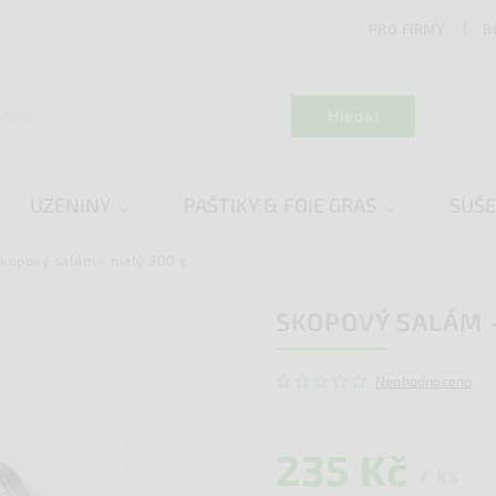
PRO FIRMY
B
Hledat
UZENINY
PAŠTIKY & FOIE GRAS
SUŠ
kopový salám - malý 300 g
SKOPOVÝ SALÁM -
Neohodnoceno
235 Kč
/ ks