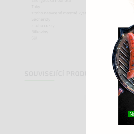
Energetická hodnota
1121 kJ / 269 kcal
Tuky
20,5 g
z toho nasycené mastné kyseliny
8 g
Sacharidy
0 g
z toho cukry
0 g
Bílkoviny
18,95 g
Sůl
2,7 g
SOUVISEJÍCÍ PRODUKTY
Kód:
0237
N