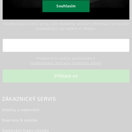
Souhlasím
ODEBÍRAT NEWSLETTER
Vložte svůj e-mail a my vám budeme zasílat informace o nových
produktech na našem e-shopu.
Vložením e-mailu souhlasíte s
podmínkami ochrany osobních údajů
Přihlásit se
ZÁKAZNICKÝ SERVIS
Otázky a odpovědi
Doprava & platba
Sledování trasy zásilky