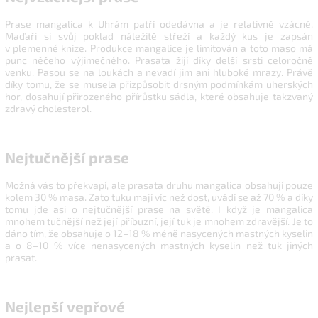
Prase mangalica k Uhrám patří odedávna a je relativně vzácné.
Maďaři si svůj poklad náležitě střeží a každý kus je zapsán
v plemenné knize.
Produkce mangalice je limitován a toto maso má
punc něčeho výjimečného
. Prasata žijí díky delší srsti celoročně
venku. Pasou se na loukách a nevadí jim ani hluboké mrazy. Právě
díky tomu, že se musela přizpůsobit drsným podmínkám uherských
hor, dosahují
přirozeného přírůstku sádla, které obsahuje takzvaný
zdravý cholesterol.
Nejtučnější prase
Možná vás to překvapí, ale prasata druhu mangalica obsahují pouze
kolem 30 % masa. Zato tuku mají víc než dost, uvádí se až 70 % a díky
tomu jde asi o nejtučnější prase na světě. I když je mangalica
mnohem tučnější než její příbuzní, její tuk je mnohem zdravější. Je to
dáno tím, že obsahuje o 12–18 % méně nasycených mastných kyselin
a o 8–10 % více nenasycených mastných kyselin než tuk jiných
prasat.
Nejlepší vepřové