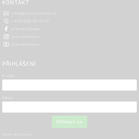
KONTAKT
info
@
pravaklobasa.cz
+420 608 99 44 01
pravaklobasa
pravaklobasa
pravaklobasa
PŘIHLÁŠENÍ
E-mail
Heslo
Přihlásit se
Nová registrace