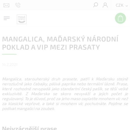
CZK
Hledat
MANGALICA, MAĎARSKÝ NÁRODNÍ
POKLAD A VIP MEZI PRASATY
14.2.2021
Mangalica, starouherský druh prasete, patří k Maďarsku stejně
nerozlučně jako čabajky, pálivá paprika nebo termální lázně. Prase,
které rozhodně nevypadá jako standartní český pašík, se těší velké
exkluzivitě. Z Maďarska se skoro nevyváží a jejich počet je
regulovaný. To je důvod, proč za jeho maso zaplatíte mnohem víc než
za klasické vepřové, a také si mnohem víc pochutnáte. Pojďme se
podívat mangalici na zoubek.
Nejvzácnější prase