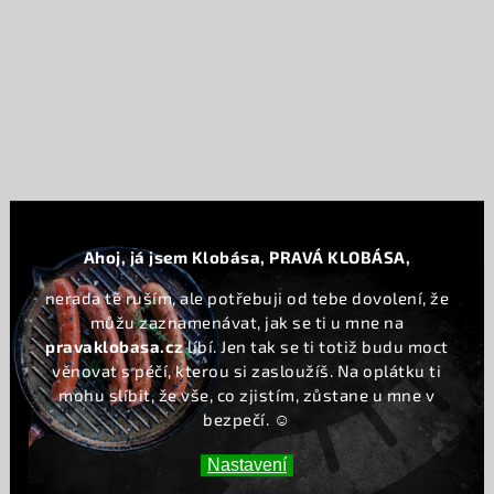
Ahoj, já jsem Klobása, PRAVÁ KLOBÁSA,
nerada tě ruším, ale potřebuji od tebe dovolení, že
můžu zaznamenávat, jak se ti u mne na
pravaklobasa.cz
líbí. Jen tak se ti totiž budu moct
věnovat s péčí, kterou si zasloužíš. Na oplátku ti
mohu slíbit, že vše, co zjistím, zůstane u mne v
bezpečí. ☺️
Nastavení
Sledovat na Instagramu