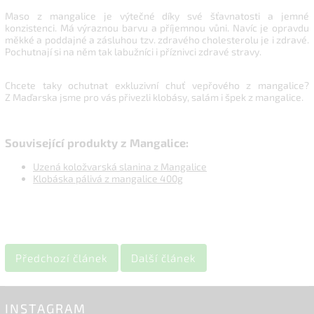
Maso z mangalice je výtečné díky své šťavnatosti a jemné
konzistenci. Má výraznou barvu a příjemnou vůni. Navíc je opravdu
měkké a poddajné a zásluhou tzv. zdravého cholesterolu je i zdravé.
Pochutnají si na něm tak labužníci i příznivci zdravé stravy.
Chcete taky ochutnat exkluzivní chuť vepřového z mangalice?
Z Maďarska jsme pro vás přivezli klobásy,
salám
i špek z mangalice.
Související produkty z Mangalice:
Uzená koložvarská slanina z Mangalice
Klobáska pálivá z mangalice 400g
Předchozí článek
Další článek
INSTAGRAM