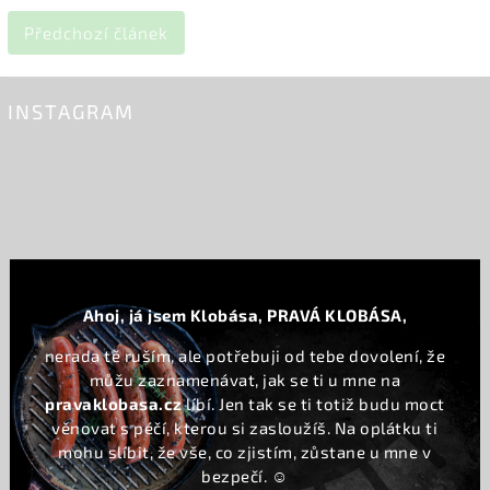
Předchozí článek
INSTAGRAM
Ahoj, já jsem Klobása, PRAVÁ KLOBÁSA,
nerada tě ruším, ale potřebuji od tebe dovolení, že
můžu zaznamenávat, jak se ti u mne na
pravaklobasa.cz
líbí. Jen tak se ti totiž budu moct
věnovat s péčí, kterou si zasloužíš. Na oplátku ti
mohu slíbit, že vše, co zjistím, zůstane u mne v
bezpečí. ☺️