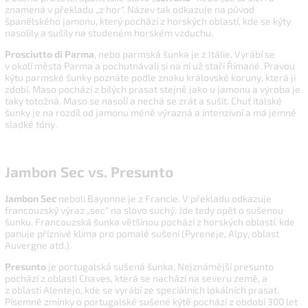
znamená v překladu „z hor“. Název tak odkazuje na původ
španělského jamonu, který pochází z horských oblastí, kde se kýty
nasolily a sušily na studeném horském vzduchu.
Prosciutto di Parma
, nebo parmská šunka je z Itálie. Vyrábí se
v okolí města Parma a pochutnávali si na ní už staří Římané. Pravou
kýtu parmské šunky poznáte podle znaku královské koruny, která ji
zdobí. Maso pochází z bílých prasat stejně jako u jamonu a výroba je
taky totožná. Maso se nasolí a nechá se zrát a sušit. Chuť italské
šunky je na rozdíl od jamonu méně výrazná a intenzivní a má jemné
sladké tóny.
Jambon Sec vs. Presunto
Jambon Sec
neboli Bayonne je z Francie. V překladu odkazuje
francouzský výraz „sec“ na slovo suchý. Jde tedy opět o sušenou
šunku.
Francouzská šunka většinou pochází z horských oblastí, kde
panuje příznivé klima pro pomalé sušení (Pyreneje, Alpy, oblast
Auvergne atd.).
Presunto
je portugalská sušená šunka. Nejznámější presunto
pochází z oblasti Chaves, která se nachází na severu země, a
z oblasti Alentejo, kde se vyrábí ze speciálních lokálních prasat.
Písemné zmínky o portugalské sušené kýtě pochází z období 300 let