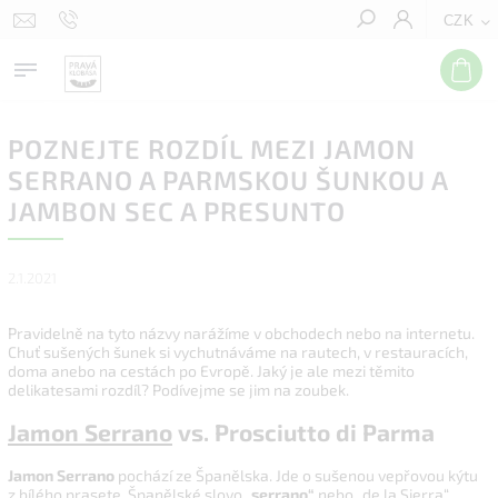
CZK
Hledat
POZNEJTE ROZDÍL MEZI JAMON
SERRANO A PARMSKOU ŠUNKOU A
JAMBON SEC A PRESUNTO
2.1.2021
Pravidelně na tyto názvy narážíme v obchodech nebo na internetu.
Chuť sušených šunek si vychutnáváme na rautech, v restauracích,
doma anebo na cestách po Evropě. Jaký je ale mezi těmito
delikatesami rozdíl? Podívejme se jim na zoubek.
Jamon Serrano
vs. Prosciutto di Parma
Jamon Serrano
pochází ze Španělska. Jde o sušenou vepřovou kýtu
z bílého prasete.
Španělské slovo „
serrano“
nebo „de la Sierra“