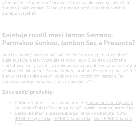
před naším letopočtem. Výroba je totožná jako výroba sušených
šunek v jiných zemích. Maso se nasolí a poté se nechává zrát a
pomalu vysychat.
Existuje rozdíl mezi Jamon Serrano,
Parmskou šunkou, Jambon Sec a Presunto?
Ano i ne. Každý výrobce má svůj osvědčený recept na tu nejlepší
sušenou kýtu a léty vybroušené know how. Z pohledu běžného
smrtelníka, který se jen rád zakousne do pořádné sušené dobroty, je
však rozdíl minimální. Parma, Jamon, Jambon i Presunto jsou sušené
šunky, které vznikají velmi podobně na rozdílných místech. Ten
největší rozdíl je nakonec v jejich názvech.
????
Související produkty:
Dárkové balení z klasického prasete:
Jamón Serrano kýta 6,5
kg
,
Jamón Paleta Serrano plec 4,5 kg
,
Mini Jamón Curado 1 kg
,
Dárkové balení z prasete iberico:
Jamon de bellota 100%
IBÉRICO kýty 7,6 kg
,
IBÉRICO Jamón 8kg
,
Mini IBÉRICO Jamón
1kg