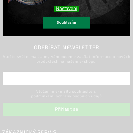
Nastavení
Souhlasím
Sledovat na Instagramu
ODEBÍRAT NEWSLETTER
Vložte svůj e-mail a my vám budeme zasílat informace o nových
produktech na našem e-shopu.
Vložením e-mailu souhlasíte s
podmínkami ochrany osobních údajů
Přihlásit se
ZÁKAZNICKÝ SERVIS