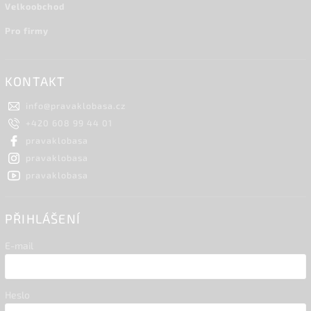
Velkoobchod
Pro firmy
KONTAKT
info
@
pravaklobasa.cz
+420 608 99 44 01
pravaklobasa
pravaklobasa
pravaklobasa
PŘIHLÁŠENÍ
E-mail
Heslo