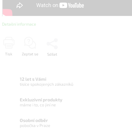
Detailní informace
Tisk
Zeptat se
Sdílet
12 let s Vámi
tisíce spokojených zákazníků
Exkluzivní produkty
máme i to, co jiní ne
Osobní odběr
pobočka v Praze