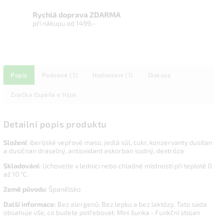
Rychlá doprava ZDARMA
při nákupu od 1499,-
Popis
Podobné (7)
Hodnocení (1)
Diskuze
Značka
Espaňa e Hijos
Detailní popis produktu
Složení
: iberijské vepřové maso, jedlá sůl, cukr, konzervanty dusitan
a dusičnan draselný, antioxidant askorban sodný, dextróza
Skladování:
Uchovejte v lednici nebo chladné místnosti při teplotě 0
až 10 °C.
Země původu
: Španělsko
Další informace:
Bez alergenů. Bez lepku a bez laktózy. Tato sada
obsahuje vše, co budete potřebovat: Mini šunka - Funkční stojan