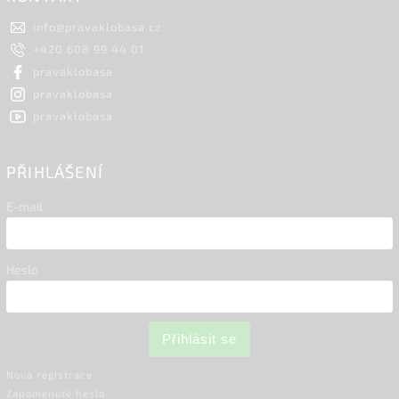
info
@
pravaklobasa.cz
+420 608 99 44 01
pravaklobasa
pravaklobasa
pravaklobasa
PŘIHLÁŠENÍ
E-mail
Heslo
Přihlásit se
Nová registrace
Zapomenuté heslo