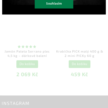
Souhlasím
Jamón Paleta Serrano plec
Krabička PICK malý 400 g &
4,5 kg – dárkové balení
2 mini PICKy 60 g
Do košíku
Do košíku
2 069 Kč
459 Kč
INSTAGRAM