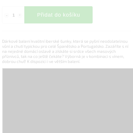
Přidat do košíku
Dárkové balení kvalitní iberské šunky, která se pyšní neodolatelnou
vůní a chutí typickou pro celé Španělsko a Portugalsko. Zazáříte s ní
na nejedné domácí oslavě a získáte si srdce všech masových
příznivců, tak na co ještě čekáte? Výborná je v kombinaci s vínem,
dobrou chuť! K dispozici i ve větším balení.