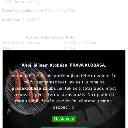
- Nůž. Hmotnost 1 kg.
Rozměry krabice v cm:
23 (v), 22 (š), 9 (d)
Spotřeba:
11.02.2027
Výživové hodnoty na 100g
Energetická hodnota
1066 kJ / 255 kcal
Tuky
13,8 g
z toho nasycené mastné kyseliny
4,1 g
Sacharidy
0,4 g
Ahoj, já jsem Klobása, PRAVÁ KLOBÁSA,
z toho cukry
0,4 g
Bílkoviny
32,4 g
nerada tě ruším, ale potřebuji od tebe dovolení, že
Sůl
5,2 g
můžu zaznamenávat, jak se ti u mne na
pravaklobasa.cz
líbí. Jen tak se ti totiž budu moct
věnovat s péčí, kterou si zasloužíš. Na oplátku ti
mohu slíbit, že vše, co zjistím, zůstane u mne v
bezpečí. ☺️
SOUVISEJÍCÍ PRODUKTY
Nastavení
Previous
Next