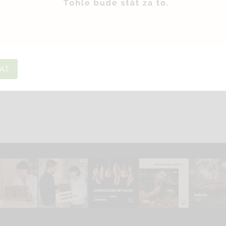
paštiky
klobása + sa
Do košíku
Do košíku
475 Kč
439 Kč
rio sedláckých paštik je symbolem
Dančí klobása a dančí s
AT
ctivé práce a tradice, kterou oceníte
exkluzivní masné pochoutk
při každém soustu. Dopřejte si chuť
jemnou texturou a bohat
domova, nebo ji darujte svému
připomínající divokou pří
blízkému!
dokonalým lahůdkovým záž