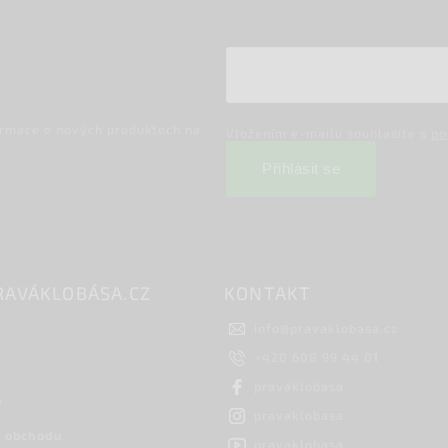
ormace o nových produktech na
Vložením e-mailu souhlasíte s
po
Přihlásit se
RAVÁKLOBÁSA.CZ
KONTAKT
info
@
pravaklobasa.cz
+420 608 99 44 01
pravaklobasa
h
pravaklobasa
 obchodu
pravaklobasa