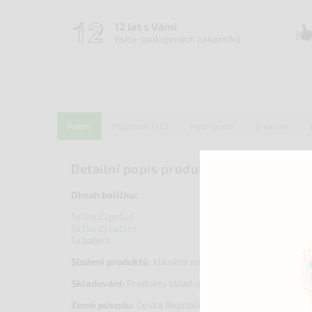
12 let s Vámi
tisíce spokojených zákazníků
Popis
Podobné (10)
Hodnocení
Diskuze
Detailní popis produktu
Obsah balíčku:
1x
Dančí pršut
1x
Dančí salám
1x balení
Složení produktů:
klikněte na produkt výše pro více in
Skladování:
Produkty skladujte na suchém místě při tep
Země původu:
Česká Republika