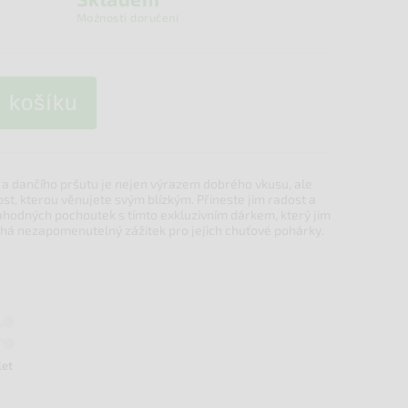
Možnosti doručení
o košíku
a dančího pršutu je nejen výrazem dobrého vkusu, ale
st, kterou věnujete svým blízkým. Přineste jim radost a
hodných pochoutek s tímto exkluzivním dárkem, který jim
chá nezapomenutelný zážitek pro jejich chuťové pohárky.
let