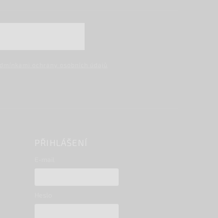
dmínkami ochrany osobních údajů
PŘIHLÁŠENÍ
E-mail
Heslo