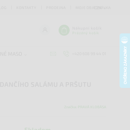
LOG
KONTAKTY
PRODEJNA
MOJE OBJEDNÁVKA
CZK
Nákupní košík
Prázdný košík
ENÉ MASO
SÝRY
DOPLŇKY
ZACHR
+420 608 99 44 01
 DANČÍHO SALÁMU A PRŠUTU
Značka:
PRAVÁ KLOBÁSA
Skladem