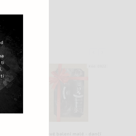
Á
od
Previous
Next
na
 ti
Kód:
0922
Kód:
0977
,
ti
,
 - dančí
Dárkové balení 2 paštik