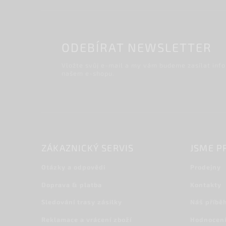
ODEBÍRAT NEWSLETTER
Vložte svůj e-mail a my vám budeme zasílat inf
našem e-shopu.
ZÁKAZNICKÝ SERVIS
JSME P
Otázky a odpovědi
Prodejny
Doprava & platba
Kontakty
Sledování trasy zásilky
Náš příbě
Reklamace a vrácení zboží
Hodnocení