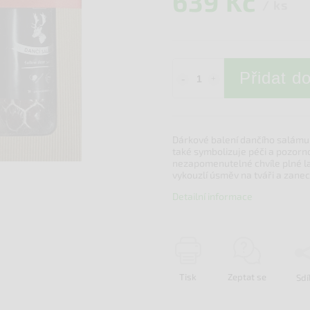
639 Kč
/ ks
Přidat d
Dárkové balení dančího salámu 
také symbolizuje péči a pozorno
nezapomenutelné chvíle plné la
vykouzlí úsměv na tváři a zane
Detailní informace
Tisk
Zeptat se
Sdí