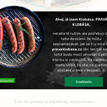
któzy. Bez vepřového masa.
Ahoj, já jsem Klobása, PRAV
KLOBÁSA,
nerada tě ruším, ale potřebuji 
tebe dovolení, že můžu
zaznamenávat, jak se ti u mne 
pravaklobasa.cz
líbí. Jen tak se
Kód:
0976
totiž budu moct věnovat s péčí
kterou si zasloužíš. Na oplátku 
mohu slíbit, že vše, co zjistím
zůstane u mne v bezpečí. ☺️
astavení
Souhlasím
Dárkové balení - 3 sedlácké
Dárkové balení malé