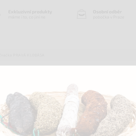
Exkluzivní produkty
Osobní odběr
máme i to, co jiní ne
pobočka v Praze
Značka
PRAVÁ KLOBÁSA
formací o produktu
lotě do 20 °C.