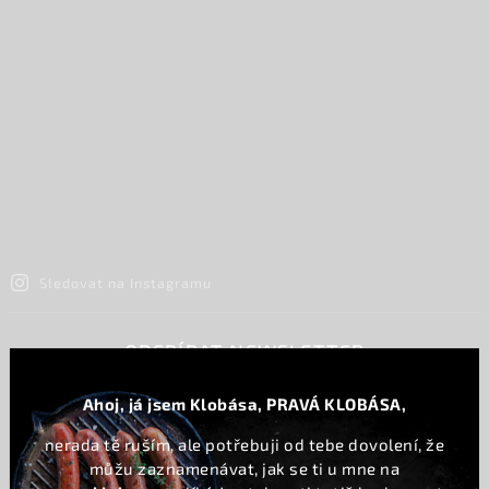
Sledovat na Instagramu
ODEBÍRAT NEWSLETTER
Vložte svůj e-mail a my vám budeme zasílat informace o nových
Ahoj, já jsem Klobása, PRAVÁ KLOBÁSA,
produktech na našem e-shopu.
nerada tě ruším, ale potřebuji od tebe dovolení, že
můžu zaznamenávat, jak se ti u mne na