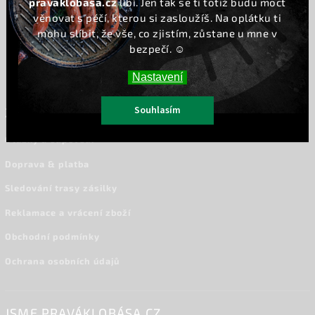
pravaklobasa.cz
líbí. Jen tak se ti totiž budu moct
Vložením e-mailu souhlasíte s
věnovat s péčí, kterou si zasloužíš. Na oplátku ti
podmínkami ochrany osobních údajů
mohu slíbit, že vše, co zjistím, zůstane u mne v
bezpečí. ☺️
Přihlásit se
Nastavení
Souhlasím
ZÁKAZNICKÝ SERVIS
Otázky a odpovědi
Doprava & platba
Sledování trasy zásilky
Reklamace a vrácení zboží
Obchodní podmínky
Ochrana osobních údajů
JSME PRAVÁKLOBÁSA.CZ