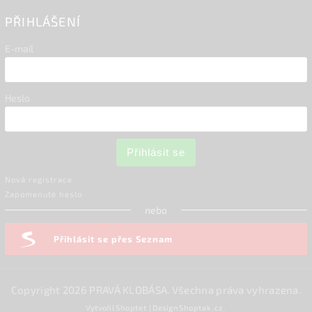
PŘIHLÁŠENÍ
E-mail
Heslo
Přihlásit se
Nová registrace
Zapomenuté heslo
nebo
Přihlásit se přes Seznam
Copyright 2026
PRAVÁ KLOBÁSA
. Všechna práva vyhrazena.
Vytvořil
Shoptet
| Design
Shoptak.cz.