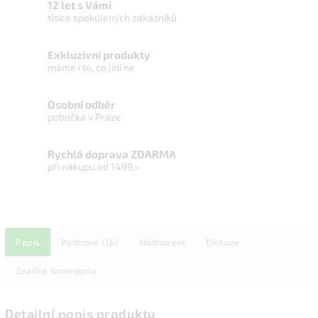
12 let s Vámi
tisíce spokojených zákazníků
Exkluzivní produkty
máme i to, co jiní ne
Osobní odběr
pobočka v Praze
Rychlá doprava ZDARMA
při nákupu od 1499,-
Popis
Podobné (16)
Hodnocení
Diskuze
Značka
Snowdonia
Detailní popis produktu