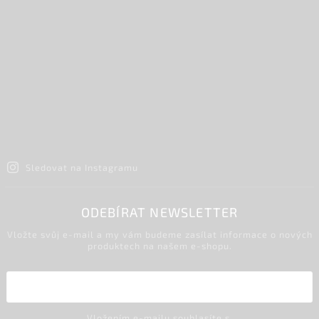
Sledovat na Instagramu
ODEBÍRAT NEWSLETTER
Vložte svůj e-mail a my vám budeme zasílat informace o nových
produktech na našem e-shopu.
Vložením e-mailu souhlasíte s