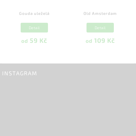
Gouda uleželá
Old Amsterdam
G
Detail
Detail
59 Kč
109 Kč
od
od
INSTAGRAM