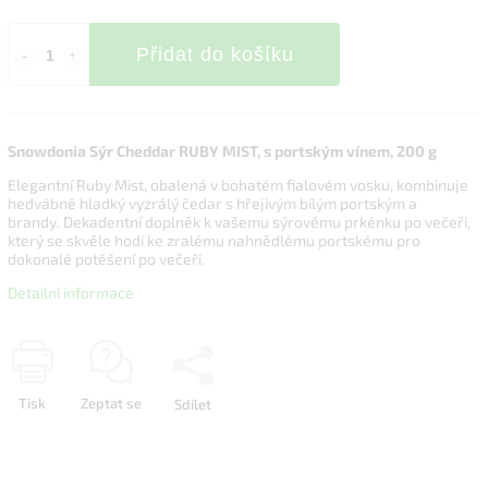
Přidat do košíku
Snowdonia Sýr Cheddar RUBY MIST, s portským vínem, 200 g
Elegantní Ruby Mist, obalená v bohatém fialovém vosku, kombinuje
hedvábně hladký vyzrálý čedar s hřejivým bílým portským a
brandy. Dekadentní doplněk k vašemu sýrovému prkénku po večeři,
který se skvěle hodí ke zralému nahnědlému portskému pro
dokonalé potěšení po večeři.
Detailní informace
Tisk
Zeptat se
Sdílet