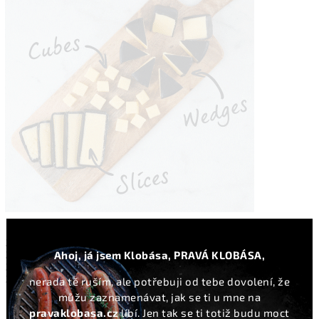
Sýr oceněný:
2014 - stříbrnou medailí na World Cheese Awards
Ahoj, já jsem Klobása, PRAVÁ KLOBÁSA,
2015 - první místo na Bakewell Show
2015 - bronzovou medailí na Global Cheese Awards Frome
2016 - zlatou medailí na British Cheese Awards
nerada tě ruším, ale potřebuji od tebe dovolení, že
můžu zaznamenávat, jak se ti u mne na
pravaklobasa.cz
líbí. Jen tak se ti totiž budu moct