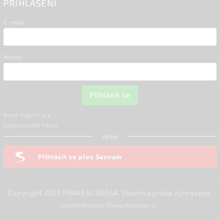
PŘIHLÁŠENÍ
E-mail
Heslo
Přihlásit se
Nová registrace
Zapomenuté heslo
nebo
Přihlásit se přes Seznam
Copyright 2026
PRAVÁ KLOBÁSA
. Všechna práva vyhrazena.
Vytvořil
Shoptet
| Design
Shoptak.cz.