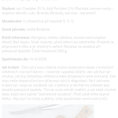
Složení:
sýr Cheddar 91 %, bílé Portské 3 % (Portské, konzervanty -
sulphur dioxid), cukr, Brandy (Brandy, barvivo - karamel)
Skladování:
V chladničce při teplotě 0 -5 °C.
Země původu:
Velká Británie
Další informace:
Alergeny: mléko, laktóza, konzervant sulphur
dioxid. Bez lepku.
Vosk nejezte, před jídlem jej odstraňte. Produkt je
připraven k jídlu a je vhodný k vaření. Nejlépe se podává při
pokojové teplotě. Čistá hmotnost 200 g.
Spotřebujte do:
14.10.2026
Jak krájet:
Tyto sýry jsou známé svými voskovými obaly v krásných
odstínech různých barev – nejenže vypadají dobře, ale udržují sýr
chutný, udržují důležitou vlhkost a také přispívají k jeho ochraně. Zde
jsou naše doporučení pro přípravu sýrů k degustaci. Než začnete
krájet sýr, nejprve vyndejte sýr z lednice a nechte ho odležet aby
dosáhl pokojové teploty. Tím se vosk mírně změkčí, a sýr také chutná
lépe, když není úplně "ledničkově studený". Poté odstraňte lepivé
štítky. Aby byl řez čistý a pěkný, vždy používejte velmi ostrý nůž.