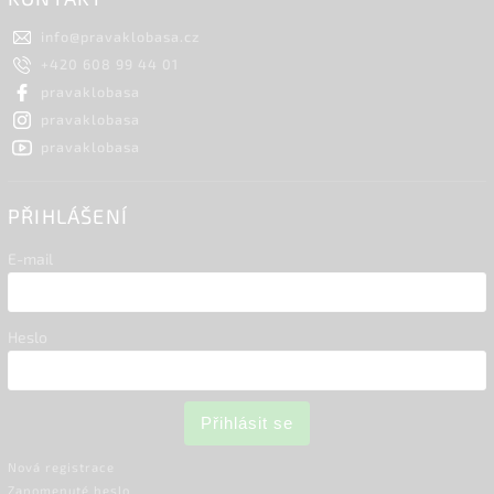
info
@
pravaklobasa.cz
+420 608 99 44 01
pravaklobasa
pravaklobasa
pravaklobasa
PŘIHLÁŠENÍ
E-mail
Heslo
Přihlásit se
Nová registrace
Zapomenuté heslo