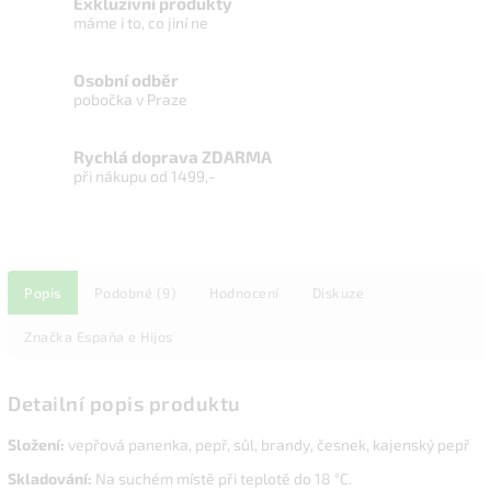
Exkluzivní produkty
máme i to, co jiní ne
Osobní odběr
pobočka v Praze
Rychlá doprava ZDARMA
při nákupu od 1499,-
Popis
Podobné (9)
Hodnocení
Diskuze
Značka
Espaňa e Hijos
Detailní popis produktu
Složení
:
vepřová panenka, pepř, sůl, brandy, česnek, kajenský pepř
Skladován
í:
Na suchém místě při teplotě do 18 °C.