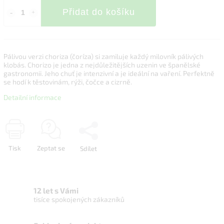
Přidat do košíku
Pálivou verzi choriza (čoríza) si zamiluje každý milovník pálivých
klobás. Chorizo je jedna z nejdůležitějších uzenin ve španělské
gastronomii. Jeho chuť je intenzivní a je ideální na vaření. Perfektně
se hodí k těstovinám, rýži, čočce a cizrně.
Detailní informace
Tisk
Zeptat se
Sdílet
12 let s Vámi
tisíce spokojených zákazníků