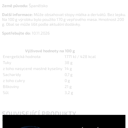
Země původu
:
Španělsko
Další informace:
Může obsahovat stopy mléka a derivátů. Bez lepku.
Na 100 g výrobku bylo použito 170 g vepřového masa. Hmotnost 200
g. Obal se může lišit podle aktuální dodávky.
Spotřebujte do:
10.11.2026
Výživové hodnoty na 100 g
Energetická hodnota
1771 kJ / 428 kcal
Tuky
38 g
z toho nasycené mastné kyseliny
14 g
Sacharidy
0,7 g
z toho cukry
0 g
Bílkoviny
21 g
Sůl
3,2 g
SOUVISEJÍCÍ PRODUKTY
Previous
Next