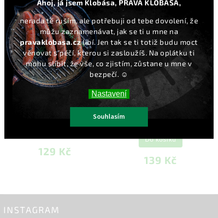
Ahoj, já jsem Klobása, PRAVÁ KLOBÁSA,
nerada tě ruším, ale potřebuji od tebe dovolení, že
můžu zaznamenávat, jak se ti u mne na
pravaklobasa.cz
líbí. Jen tak se ti totiž budu moct
věnovat s péčí, kterou si zasloužíš. Na oplátku ti
mohu slíbit, že vše, co zjistím, zůstane u mne v
bezpečí. ☺️
Nastavení
Džem z lesních brusinek 175
Aprikosen - sušené meruňky
g
plněné čerstvým sýrem 250
Souhlasím
g
Do košíku
Do košíku
129 Kč
139 Kč
INSTAGRAM