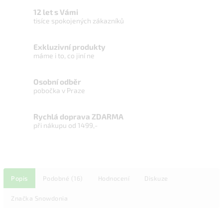
12 let s Vámi
tisíce spokojených zákazníků
Exkluzivní produkty
máme i to, co jiní ne
Osobní odběr
pobočka v Praze
Rychlá doprava ZDARMA
při nákupu od 1499,-
Popis
Podobné (16)
Hodnocení
Diskuze
Značka
Snowdonia