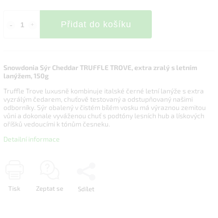
Přidat do košíku
Snowdonia Sýr Cheddar TRUFFLE TROVE, extra zralý s letním
lanýžem, 150g
Truffle Trove luxusně kombinuje italské černé letní lanýže s extra
vyzrálým čedarem, chuťově testovaný a odstupňovaný našimi
odborníky. Sýr obalený v čistém bílém vosku má výraznou zemitou
vůni a dokonale vyváženou chuť s podtóny lesních hub a lískových
oříšků vedoucími k tónům česneku.
Detailní informace
Tisk
Zeptat se
Sdílet