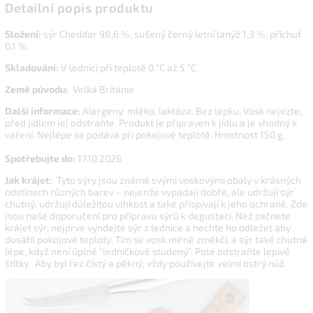
Detailní popis produktu
Složení:
sýr Cheddar 98,6 %, sušený černý letní lanýž 1,3 %, příchuť
0,1 %
Skladování:
V lednici při teplotě 0 °C až 5 °C.
Země původu:
Velká Británie
Další informace:
Alergeny: mléko, laktóza. Bez lepku.
V
osk nejezte,
před jídlem jej odstraňte. Produkt je připraven k jídlu a je vhodný k
vaření. Nejlépe se podává při pokojové teplotě. Hmotnost 150 g.
Spotřebujte do:
17.10.2026
Jak krájet:
Tyto sýry jsou známé svými voskovými obaly v krásných
odstínech různých barev – nejenže vypadají dobře, ale udržují sýr
chutný, udržují důležitou vlhkost a také přispívají k jeho ochraně. Zde
jsou naše doporučení pro přípravu sýrů k degustaci. Než začnete
krájet sýr, nejprve vyndejte sýr z lednice a nechte ho odležet aby
dosáhl pokojové teploty. Tím se vosk mírně změkčí, a sýr také chutná
lépe, když není úplně "ledničkově studený". Poté odstraňte lepivé
štítky. Aby byl řez čistý a pěkný, vždy používejte velmi ostrý nůž.