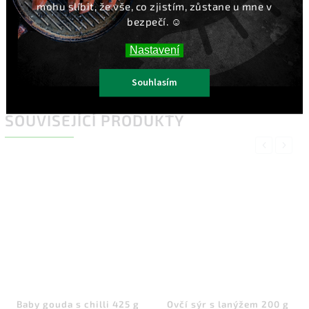
mohu slíbit, že vše, co zjistím, zůstane u mne v
z toho cukry
0,2 g
bezpečí. ☺️
Bílkoviny
23,8 g
Sůl
1,7 g
Nastavení
Souhlasím
SOUVISEJÍCÍ PRODUKTY
Previous
Next
Baby gouda s chilli 425 g
Ovčí sýr s lanýžem 200 g