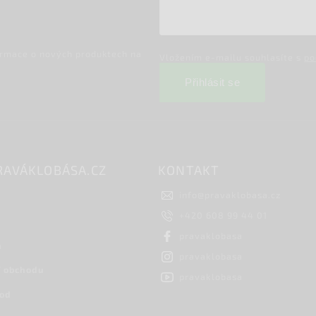
ormace o nových produktech na
Vložením e-mailu souhlasíte s
po
Přihlásit se
RAVÁKLOBÁSA.CZ
KONTAKT
info
@
pravaklobasa.cz
+420 608 99 44 01
pravaklobasa
h
pravaklobasa
 obchodu
pravaklobasa
hod