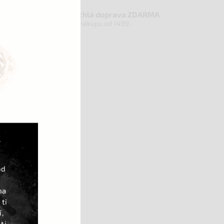
Rychlá doprava ZDARMA
při nákupu od 1499,-
Á
od
na
 ti
,
ti