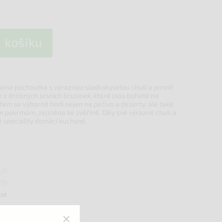
o košíku
íbená pochoutka s výraznou sladkokyselou chutí a jemně
 z drobných lesních brusinek, které jsou bohaté na
džem se výborně hodí nejen na pečivo a dezerty, ale také
m pokrmům, zejména ke zvěřině. Díky své výrazné chuti a
né speciality domácí kuchyně.
let