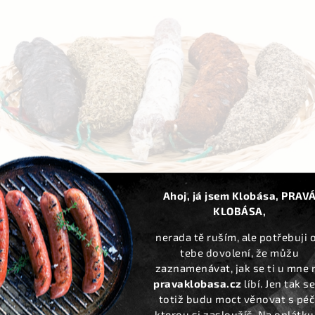
Exkluzivní produkty
Osobní odběr
máme i to, co jiní ne
pobočka v Praze
Ahoj, já jsem Klobása, PRAV
KLOBÁSA,
kladujte v chladu a spotřebujte do 2 týdnů.
nerada tě ruším, ale potřebuji 
tebe dovolení, že můžu
bez laktózy. Hmotnost 175 g.
zaznamenávat, jak se ti u mne 
pravaklobasa.cz
líbí. Jen tak se
totiž budu moct věnovat s péčí
kterou si zasloužíš. Na oplátku 