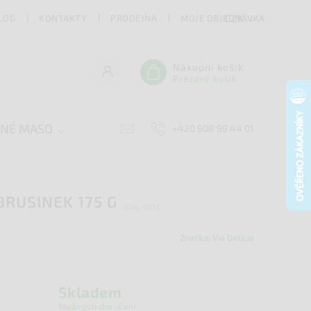
LOG
KONTAKTY
PRODEJNA
MOJE OBJEDNÁVKA
CZK
Nákupní košík
Prázdný košík
ENÉ MASO
SÝRY
DOPLŇKY
ZACHR
+420 608 99 44 01
BRUSINEK 175 G
Kód:
9012
Značka:
Via Delicia
Skladem
Možnosti doručení