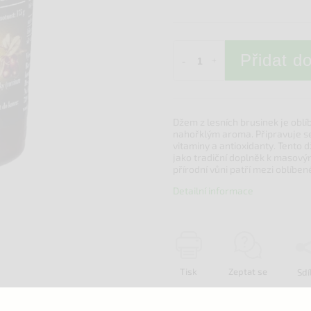
Přidat d
Džem z lesních brusinek je obl
nahořklým aroma. Připravuje se
vitaminy a antioxidanty. Tento 
jako tradiční doplněk k masový
přírodní vůni patří mezi oblíbe
Detailní informace
Tisk
Zeptat se
Sdí