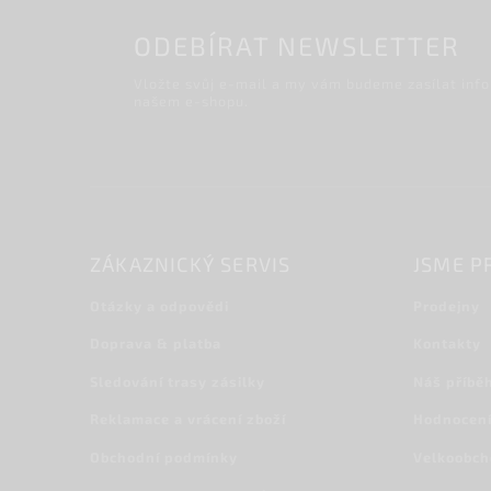
ODEBÍRAT NEWSLETTER
Vložte svůj e-mail a my vám budeme zasílat inf
našem e-shopu.
ZÁKAZNICKÝ SERVIS
JSME P
Otázky a odpovědi
Prodejny
Doprava & platba
Kontakty
Sledování trasy zásilky
Náš příbě
Reklamace a vrácení zboží
Hodnocení
Obchodní podmínky
Velkoobc