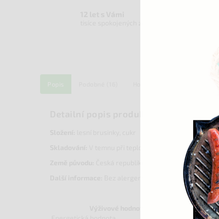
12 let s Vámi
tisíce spokojených zákazníků
Popis
Podobné (16)
Hodnocení
Diskuze
Detailní popis produktu
Složení
:
lesní brusinky, cukr
Skladování:
V temnu při teplotě do 30 °C. Po otevření s
Země původu
:
Česká republika
Další informace:
Bez alergenů. Bez éček. Bez lepku a 
Výživové hodnoty na 100 g
Energetická hodnota
1015 kJ / 239 kcal