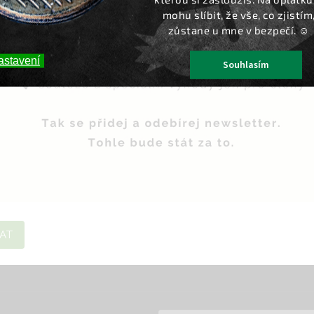
mohu slíbit, že vše, co zjistím
zůstane u mne v bezpečí. ☺️
astavení
Souhlasím
AT