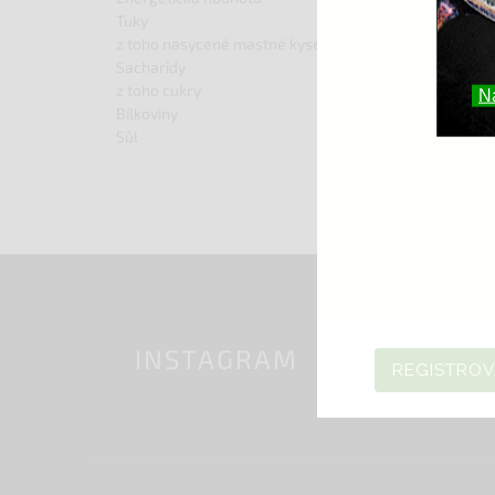
Tuky
< 0,5 g
z toho nasycené mastné kyseliny
< 0,1 g
Sacharidy
55 g
z toho cukry
55 g
N
Bílkoviny
1 g
Sůl
< 0,01 g
INSTAGRAM
REGISTROV