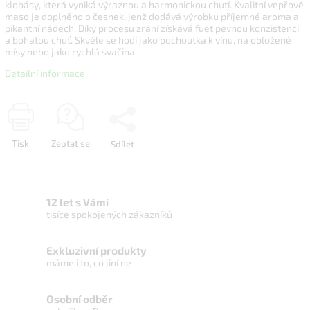
klobásy, která vyniká výraznou a harmonickou chutí. Kvalitní vepřové
maso je doplněno o česnek, jenž dodává výrobku příjemné aroma a
pikantní nádech. Díky procesu zrání získává fuet pevnou konzistenci
a bohatou chuť. Skvěle se hodí jako pochoutka k vínu, na obložené
mísy nebo jako rychlá svačina.
Detailní informace
Tisk
Zeptat se
Sdílet
12 let s Vámi
tisíce spokojených zákazníků
Exkluzivní produkty
máme i to, co jiní ne
Osobní odběr