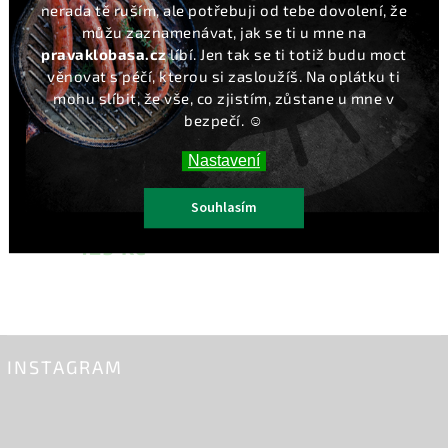
nerada tě ruším, ale potřebuji od tebe dovolení, že
můžu zaznamenávat, jak se ti u mne na
pravaklobasa.cz
líbí. Jen tak se ti totiž budu moct
věnovat s péčí, kterou si zasloužíš. Na oplátku ti
mohu slíbit, že vše, co zjistím, zůstane u mne v
bezpečí. ☺️
Sušená rajčata s bylinkami
Papriková pasta sladká 160 g
Nastavení
280 g
Do košíku
Do košíku
Souhlasím
99 Kč
129 Kč
INSTAGRAM