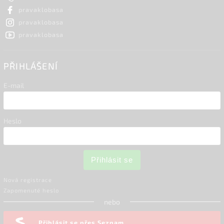
pravaklobasa
pravaklobasa
pravaklobasa
PŘIHLÁŠENÍ
E-mail
Heslo
Přihlásit se
Nová registrace
Zapomenuté heslo
nebo
Přihlásit se přes Seznam