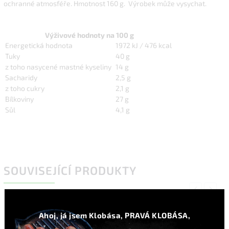
ochranné atmosféře. Hmotnost 160 g. Výrobek může vysychat.
Výživové hodnoty na 100 g
Energetická hodnota
1972 kJ / 476 kcal
Tuky
40 g
z toho nasycené mastné kyseliny
14 g
Sacharidy
2,5 g
z toho cukry
2,1 g
Bílkoviny
27 g
Sůl
4,1 g
SOUVISEJÍCÍ PRODUKTY
Previous
Next
Ahoj, já jsem Klobása, PRAVÁ KLOBÁSA,