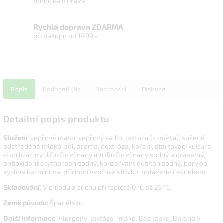
pobočka v Praze
Rychlá doprava ZDARMA
při nákupu od 1499,-
Popis
Podobné (9)
Hodnocení
Diskuze
Detailní popis produktu
Složení
: vepřové maso, vepřový sádlo, laktóza (z mléka), sušené
odstředěné mléko, sůl, aroma, dextróza, koření, startovací kultura,
stabilizátory difosforečnany a trifosforečnany sodný a draselný,
antioxidant erythorban sodný, konzervant dusitan sodný, barvivo
kyslina karmínová, přírodní vepřové střívko, potažené česnekem
Skladování
: V chladu a suchu při teplotě 0 °C až 25 °C.
Země původu
: Španělsko
Další informace
: Alergeny: laktóza, mléko. Bez lepku. Baleno v